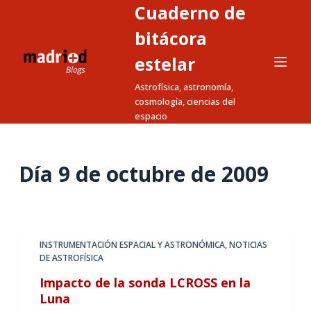
Cuaderno de
S
a
bitácora
l
estelar
t
Astrofísica, astronomía,
a
cosmología, ciencias del
r
espacio
a
l
c
Día
9 de octubre de 2009
o
n
t
e
INSTRUMENTACIÓN ESPACIAL Y ASTRONÓMICA
,
NOTICIAS
n
DE ASTROFÍSICA
i
Impacto de la sonda LCROSS en la
d
Luna
o