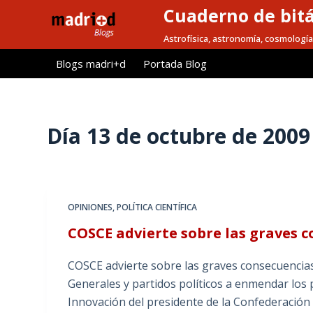
Cuaderno de bitá
S
a
Astrofísica, astronomía, cosmología
l
Blogs madri+d
Portada Blog
t
a
r
a
Día
13 de octubre de 2009
l
c
o
n
OPINIONES
,
POLÍTICA CIENTÍFICA
t
COSCE advierte sobre las graves c
e
n
COSCE advierte sobre las graves consecuencias 
i
Generales y partidos políticos a enmendar los p
d
Innovación del presidente de la Confederación
o