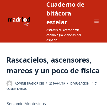
Cuaderno de
S
a
bitácora
l
estelar
t
Astrofísica, astronomía,
a
cosmología, ciencias del
r
espacio
a
l
c
Rascacielos, ascensores,
o
n
mareos y un poco de física
t
e
ADMINISTRADOR CBE
2010/01/19
DIVULGACIÓN
7
n
COMENTARIOS
i
d
Benjamín Montesinos
o