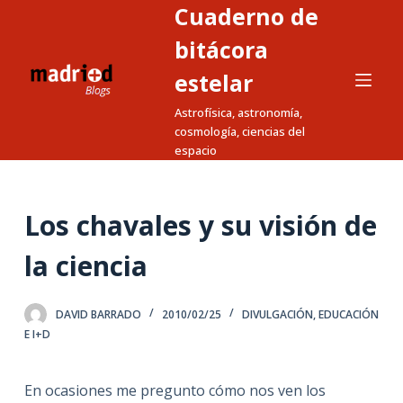
Cuaderno de
S
a
bitácora
l
estelar
t
Astrofísica, astronomía,
a
cosmología, ciencias del
r
espacio
a
l
c
Los chavales y su visión de
o
n
la ciencia
t
e
DAVID BARRADO
2010/02/25
DIVULGACIÓN
,
EDUCACIÓN
n
E I+D
i
d
En ocasiones me pregunto cómo nos ven los
o