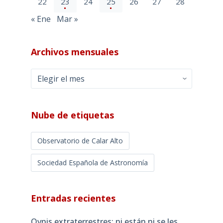
22
23
24
25
26
27
28
« Ene
Mar »
Archivos mensuales
Archivos
mensuales
Nube de etiquetas
Observatorio de Calar Alto
Sociedad Española de Astronomía
Entradas recientes
Ovnis extraterrestres: ni están ni se les