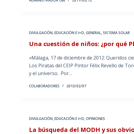
ADMINISTRADOR CBE
2017/02/12
DIVULGACIÓN
,
EDUCACIÓN E I+D
,
GENERAL
,
SISTEMA SOLAR
Una cuestión de niños: ¿por qué P
«Málaga, 17 de diciembre de 2012: Queridos cien
Los Piratas del CEIP Pintor Félix Revello de To
y el universo. Por…
COLABORADORES
2013/02/07
DIVULGACIÓN
,
EDUCACIÓN E I+D
,
OPINIONES
La búsqueda del MODH y sus obvios