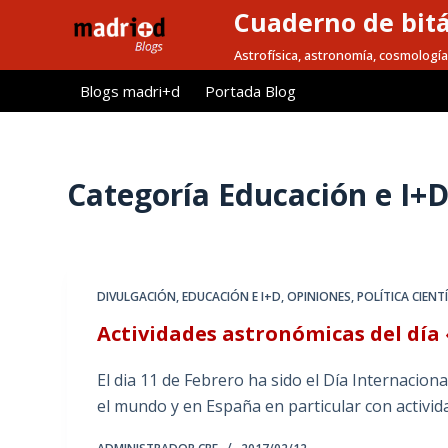
Cuaderno de bitá
S
a
Astrofísica, astronomía, cosmología
l
Blogs madri+d
Portada Blog
t
a
r
a
Categoría
Educación e I+
l
c
o
n
DIVULGACIÓN
,
EDUCACIÓN E I+D
,
OPINIONES
,
POLÍTICA CIENTÍ
t
Actividades astronómicas del día 
e
n
El dia 11 de Febrero ha sido el Día Internaciona
i
el mundo y en España en particular con activid
d
o