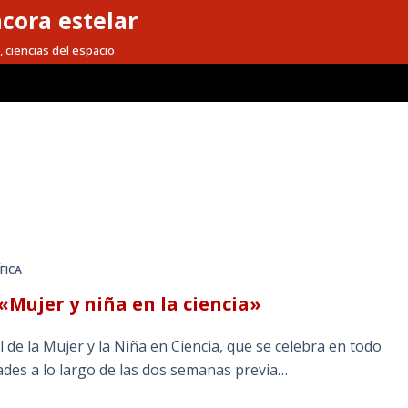
cora estelar
, ciencias del espacio
D
FICA
«Mujer y niña en la ciencia»
l de la Mujer y la Niña en Ciencia, que se celebra en todo
ades a lo largo de las dos semanas previa…