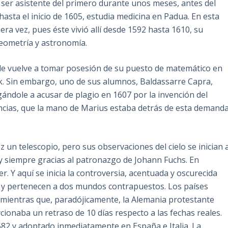
 ser asistente del primero durante unos meses, antes del
hasta el inicio de 1605, estudia medicina en Padua. En esta
mera vez, pues éste vivió allí desde 1592 hasta 1610, su
geometría y astronomía.
nde vuelve a tomar posesión de su puesto de matemático en
k. Sin embargo, uno de sus alumnos, Baldassarre Capra,
egándole a acusar de plagio en 1607 por la invención del
dencias, que la mano de Marius estaba detrás de esta demand
un telescopio, pero sus observaciones del cielo se inician 
 y siempre gracias al patronazgo de Johann Fuchs. En
er. Y aquí se inicia la controversia, acentuada y oscurecida
y pertenecen a dos mundos contrapuestos. Los países
 mientras que, paradójicamente, la Alemania protestante
cionaba un retraso de 10 días respecto a las fechas reales.
82 y adoptado inmediatamente en España e Italia. La