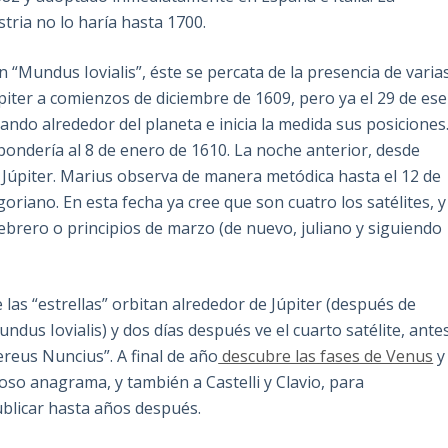
stria no lo haría hasta 1700.
n “Mundus Iovialis”, éste se percata de la presencia de varia
piter a comienzos de diciembre de 1609, pero ya el 29 de ese
ndo alrededor del planeta e inicia la medida sus posiciones
pondería al 8 de enero de 1610. La noche anterior, desde
 de Júpiter. Marius observa de manera metódica hasta el 12 de
oriano. En esta fecha ya cree que son cuatro los satélites, y
febrero o principios de marzo (de nuevo, juliano y siguiendo
las “estrellas” orbitan alrededor de Júpiter (después de
ndus Iovialis) y dos días después ve el cuarto satélite, ante
ereus Nuncius”. A final de año
descubre las fases de Venus
y
oso anagrama, y también a Castelli y Clavio, para
ublicar hasta años después.