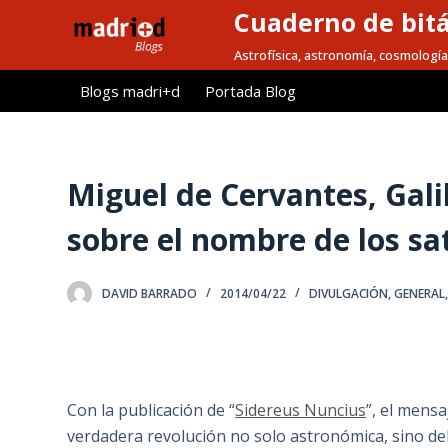
Cuaderno de bitá
S
a
Astrofísica, astronomía, cosmología
l
Blogs madri+d
Portada Blog
t
a
r
a
Miguel de Cervantes, Gali
l
sobre el nombre de los sat
c
o
n
DAVID BARRADO
2014/04/22
DIVULGACIÓN
,
GENERAL
t
e
n
i
Con la publicación de “
Sidereus Nuncius
”, el mens
d
verdadera revolución no solo astronómica, sino de
o