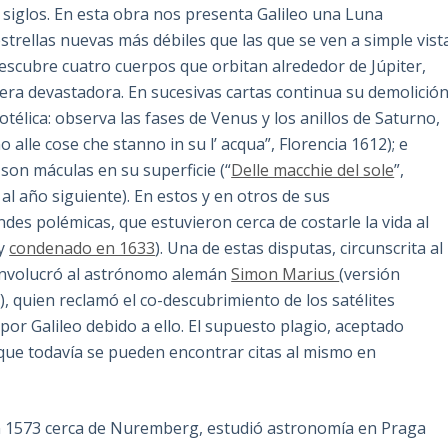
siglos. En esta obra nos presenta Galileo una Luna
estrellas nuevas más débiles que las que se ven a simple vist
 descubre cuatro cuerpos que orbitan alrededor de Júpiter,
ra devastadora. En sucesivas cartas continua su demolició
totélica: observa las fases de Venus y los anillos de Saturno,
o alle cose che stanno in su l’ acqua”, Florencia 1612); e
son máculas en su superficie (“
Delle macchie del sole
”,
al año siguiente). En estos y en otros de sus
es polémicas, que estuvieron cerca de costarle la vida al
y
condenado en 1633
). Una de estas disputas, circunscrita al
, involucró al astrónomo alemán
Simon Marius
(versión
 quien reclamó el co-descubrimiento de los satélites
or Galileo debido a ello. El supuesto plagio, aceptado
ue todavía se pueden encontrar citas al mismo en
 1573 cerca de Nuremberg, estudió astronomía en Praga