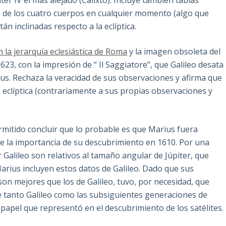
ter IV el más alejado (Calixto). Incluye también tablas
s de los cuatro cuerpos en cualquier momento (algo que
án inclinadas respecto a la eclíptica.
 la jerarquía eclesiástica de Roma
y la imagen obsoleta del
23, con la impresión de “ Il Saggiatore”, que Galileo desata
us. Rechaza la veracidad de sus observaciones y afirma que
la eclíptica (contrariamente a sus propias observaciones y
rmitido concluir que lo probable es que Marius fuera
e la importancia de su descubrimiento en 1610. Por una
r Galileo son relativos al tamaño angular de Júpiter, que
Marius incluyen estos datos de Galileo. Dado que sus
) son mejores que los de Galileo, tuvo, por necesidad, que
e tanto Galileo como las subsiguientes generaciones de
papel que representó en el descubrimiento de los satélites.