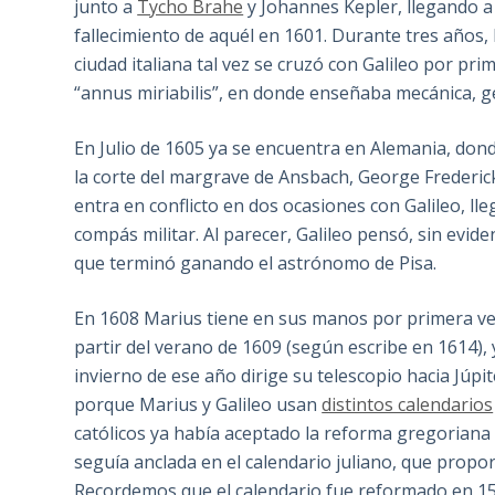
junto a
Tycho Brahe
y Johannes Kepler, llegando a
fallecimiento de aquél en 1601. Durante tres años, 
ciudad italiana tal vez se cruzó con Galileo por pri
“annus miriabilis”, en donde enseñaba mecánica, 
En Julio de 1605 ya se encuentra en Alemania, do
la corte del margrave de Ansbach, George Frederic
entra en conflicto en dos ocasiones con Galileo, ll
compás militar. Al parecer, Galileo pensó, sin evi
que terminó ganando el astrónomo de Pisa.
En 1608 Marius tiene en sus manos por primera vez 
partir del verano de 1609 (según escribe en 1614),
invierno de ese año dirige su telescopio hacia Júpit
porque Marius y Galileo usan
distintos calendarios
católicos ya había aceptado la reforma gregoriana
seguía anclada en el calendario juliano, que propor
Recordemos que el calendario fue reformado en 15