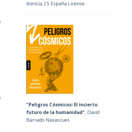
licencia 2.5 España License
.
s
.
s
"Peligros Cósmicos: El incierto
futuro de la humanidad"
, David
Barrado Navascues