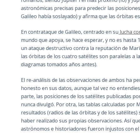
romanos, siendo Jupiter I el más próximo (Io) y Júpi
astronómicas precisas para predecir las posicione
Galileo había soslayado) y afirma que las órbitas est
En contrataque de Galileo, centrado en su
lucha con
mundo que apoya, se hace esperar, y no es hasta 16
un ataque destructivo contra la reputación de Mari
las órbitas de los cuatro satélites son paralelas a 
diagramas tomados años antes).
El re-análisis de las observaciones de ambos ha pe
honesto en sus datos, aunque tal vez no entendies
parte, las posiciones de los satélites publicadas po
nunca divulgó. Por otra, las tablas calculadas por 
resultados (radios de las órbitas y de los satélites
haber realizado sus propias observaciones. Así qu
astrónomos e historiadores fueron injustos con el 