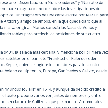
a ese año “Dissertatio cum Nuncio Sidereo” y “Narratio de
, y no hace ninguna mención sobre las investigaciones de
ioptrice” un fragmento de una carta escrita por Marius par
de Altdorf y amigo de ambos, en la que queda claro que al
a misiva original, Marius conocía las fases de Venus y
lando tablas para predecir las posiciones de sus cuatro
 (M31, la galaxia más cercana) y menciona por primera vez
us satélites en el panfleto “Frankischer Kalender oder
on Kepler, quien le sugiere los nombres para los cuatro
te heleno de Júpiter: Io, Europa, Ganímedes y Calixto, desde
n “Mundus Iovialis” en 1614, y aunque da debido crédito a
En el texto propone varios conjuntos de nombres, y entre
la nomenclatura de Galileo la que permanecerá: numerales