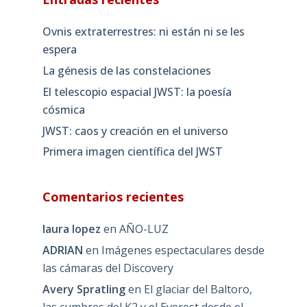
Ovnis extraterrestres: ni están ni se les
espera
La génesis de las constelaciones
El telescopio espacial JWST: la poesía
cósmica
JWST: caos y creación en el universo
Primera imagen científica del JWST
Comentarios recientes
laura lopez
en
AÑO-LUZ
ADRIAN
en
Imágenes espectaculares desde
las cámaras del Discovery
Avery Spratling
en
El glaciar del Baltoro,
las cumbres del K2 y el Everest desde el