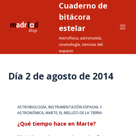
Cuaderno de
S
a
bitácora
l
estelar
t
Astrofísica, astronomía,
a
cosmología, ciencias del
r
espacio
a
l
c
Día
2 de agosto de 2014
o
n
t
e
ASTROBIOLOGÍA
,
INSTRUMENTACIÓN ESPACIAL Y
n
ASTRONÓMICA
,
MARTE, EL MELLIZO DE LA TIERRA
i
¿Qué tiempo hace en Marte?
d
o