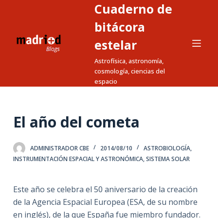
Cuaderno de
S
a
bitácora
l
estelar
t
Astrofísica, astronomía,
a
cosmología, ciencias del
r
espacio
a
l
c
El año del cometa
o
n
ADMINISTRADOR CBE
2014/08/10
ASTROBIOLOGÍA
,
t
INSTRUMENTACIÓN ESPACIAL Y ASTRONÓMICA
,
SISTEMA SOLAR
e
n
i
Este año se celebra el 50 aniversario de la creación
d
de la Agencia Espacial Europea (ESA, de su nombre
o
en inglés), de la que España fue miembro fundador.