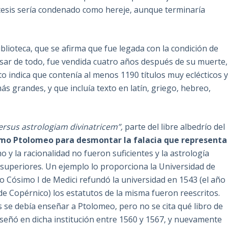
 tesis sería condenado como hereje, aunque terminaría
blioteca, que se afirma que fue legada con la condición de
esar de todo, fue vendida cuatro años después de su muerte,
to indica que contenía al menos 1190 títulos muy eclécticos 
s grandes, y que incluía texto en latín, griego, hebreo,
rsus astrologiam divinatricem”,
parte del libre albedrío del
smo Ptolomeo para desmontar la falacia que representa
 y la racionalidad no fueron suficientes y la astrología
 superiores. Un ejemplo lo proporciona la Universidad de
do Cósimo I de Medici refundó la universidad en 1543 (el año
de Copérnico) los estatutos de la misma fueron reescritos.
s se debía enseñar a Ptolomeo, pero no se cita qué libro de
enseñó en dicha institución entre 1560 y 1567, y nuevamente