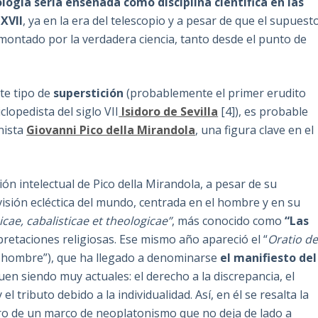
ología sería enseñada como disciplina científica en las
XVII
, ya en la era del telescopio y a pesar de que el supuest
montado por la verdadera ciencia, tanto desde el punto de
te tipo de
superstición
(probablemente el primer erudito
lopedista del siglo VII
Isidoro de Sevilla
[4]), es probable
nista
Giovanni Pico della Mirandola
, una figura clave en el
ión intelectual de Pico della Mirandola, a pesar de su
isión ecléctica del mundo, centrada en el hombre y en su
ae, cabalisticae et theologicae”
, más conocido como
“Las
rpretaciones religiosas. Ese mismo año apareció el “
Oratio d
el hombre”), que ha llegado a denominarse
el manifiesto del
guen siendo muy actuales: el derecho a la discrepancia, el
el tributo debido a la individualidad. Así, en él se resalta la
ro de un marco de neoplatonismo que no deja de lado a