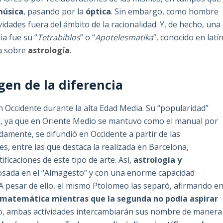
úsica
, pasando por la
óptica
. Sin embargo, como hombre
idades fuera del ámbito de la racionalidad. Y, de hecho, una
ia fue su “
Tetrabiblos
” o “
Apotelesmatika
”, conocido en latí
ta sobre
astrología
.
igen de la diferencia
 Occidente durante la alta Edad Media. Su “popularidad”
 [2], ya que en Oriente Medio se mantuvo como el manual por
damente, se difundió en Occidente a partir de las
s, entre las que destaca la realizada en Barcelona,
ificaciones de este tipo de arte. Así,
astrología y
osada en el “Almagesto” y con una enorme capacidad
la. A pesar de ello, el mismo Ptolomeo las separó, afirmando e
a matemática mientras que la segunda no podía aspirar
aso, ambas actividades intercambiarán sus nombre de manera