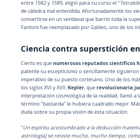
entre 1582 y 1589, eligió para su curso el “
Tetrabib
de cátedra mal entendida. Afortunadamente los vie
convertirse en un vendaval que barrió toda la sup
Fantoni fue reemplazado por Galileo, uno de los inic
Ciencia contra superstición en 
Cierto es que
numerosos reputados científicos hi
patente su escepticismo o sencillamente siguieron
imperativo de su puesto cortesano. Uno de los má
los siglos XVI y XVII.
Kepler
, que
revolucionaría ju
interpretación cosmológica de la realidad, llamó a l
término “bastarda” le hubiera cuadrado mejor. Más 
duda sobre su propia visión de esta situación:
“
Un espíritu acostumbrado a la deducción matemáti
astrología] se resiste mucho, mucho tiempo, como 