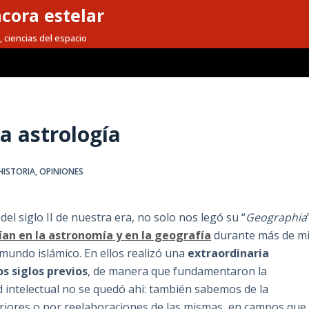
cora estelar
, ciencias del espacio
a astrología
HISTORIA
,
OPINIONES
el siglo II de nuestra era, no solo nos legó su “
Geographia
an en la astronomía y en la geografía
durante más de mi
 mundo islámico. En ellos realizó una
extraordinaria
s siglos previos
, de manera que fundamentaron la
 intelectual no se quedó ahí: también sabemos de la
teriores o por reelaboraciones de las mismas, en campos que