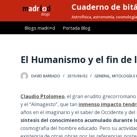
Cuaderno de bitá
S
a
Astrofísica, astronomía, cosmología
l
Blogs madri+d
Portada Blog
t
a
r
a
El Humanismo y el fin de l
l
c
DAVID BARRADO
2015/06/02
GENERAL
,
MITOLOGÍA E 
o
n
t
Claudio Ptolomeo
, el gran erudito grecorromano d
e
y el “Almagesto”, que tan
inmenso impacto tendrí
n
años en el imaginario y el saber de Occidente y del
i
síntesis del conocimiento acumulado durante lo
d
cosmografía del hombre educado. Pero su actividad
o
existencia de otras obras por las referencias pos