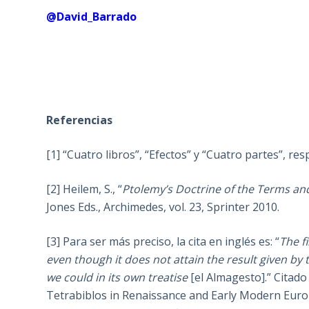
@David_Barrado
Referencias
[1] “Cuatro libros”, “Efectos” y “Cuatro partes”, re
[2] Heilem, S., “
Ptolemy’s Doctrine of the Terms and
Jones Eds., Archimedes, vol. 23, Sprinter 2010.
[3] Para ser más preciso, la cita en inglés es: “
The fi
even though it does not attain the result given by
we could in its own treatise
[el Almagesto].” Citad
Tetrabiblos in Renaissance and Early Modern Europ