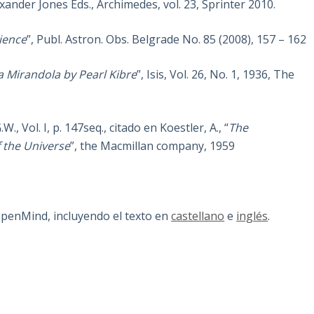
exander Jones Eds., Archimedes, vol. 23, Sprinter 2010.
cience
”, Publ. Astron. Obs. Belgrade No. 85 (2008), 157 – 162
la Mirandola by Pearl Kibre
”, Isis, Vol. 26, No. 1, 1936, The
G.W., Vol. I, p. 147seq., citado en Koestler, A., “
The
f the Universe
”, the Macmillan company, 1959
OpenMind, incluyendo el texto en
castellano
e
inglés
.