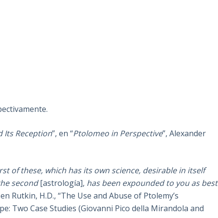
spectivamente.
 Its Reception
”, en “
Ptolomeo in Perspective
”, Alexander
rst of these, which has its own science, desirable in itself
 the second
[astrología],
has been expounded to you as best
o en Rutkin, H.D., “The Use and Abuse of Ptolemy’s
e: Two Case Studies (Giovanni Pico della Mirandola and