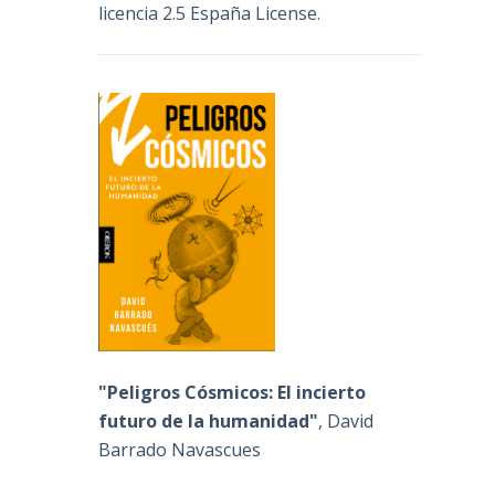
licencia 2.5 España License
.
y
"Peligros Cósmicos: El incierto
futuro de la humanidad"
, David
Barrado Navascues