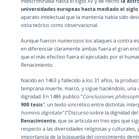
indiscriminada hasta el siglo XV y de hecho
la astr
universidades europeas hasta mediado el siglo 
aparato intelectual que la mantenía había sido des
vista teórico como observacional.
Aunque fueron numerosos los ataques a contra es
en diferenciar claramente ambas fuera el gran encic
que el más efectivo fuera el ejecutado por el huma
Renacimiento.
Nacido en 1463 y fallecido a los 31 años, la producc
temprana muerte, marcó, y sigue haciéndolo, una v
dignidad. En 1486 publico “
Conclusiones philosophic
900 tesis
”
, un texto sincrético entre distintas inte
hominis dignitate”
(“Discurso sobre la dignidad d
Renacimiento
, que se articula en tres ejes que si
respecto a las diversidades religiosas y culturales, y 
importancia de la búsqueda del conocimiento dent