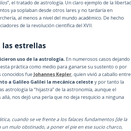
lios
”, el tratado de astrología. Un claro ejemplo de la liberta
ntos ya soplaban desde otros lares y no tardaría en
erchería, al menos a nivel del mundo académico. De hecho
iadores de la revolución científica del XVII.
las estrellas
cieron uso de la astrología.
En numerosos casos dejando
 esta práctica como medio para ganarse su sustento o por
s conocidos fue
Johannes Kepler
, quien vivió a caballo entre
nto a Galileo Galilei la mecánica celeste
y por tanto la
as astrología la “hijastra” de la astronomía, aunque el
allá, nos dejó una perla que no deja resquicio a ninguna
ca, cuando se ve frente a los falaces fundamentos [de la
un mulo obstinado, a poner el pie en ese sucio charco,