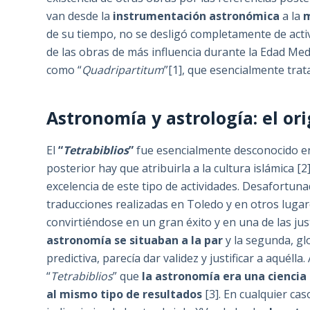
van desde la
instrumentación astronómica
a la
m
de su tiempo, no se desligó completamente de activ
de las obras de más influencia durante la Edad Med
como “
Quadripartitum
”[1], que esencialmente tra
Astronomía y astrología: el or
El
“
Tetrabiblios
”
fue esencialmente desconocido en
posterior hay que atribuirla a la cultura islámica
excelencia de este tipo de actividades. Desafortuna
traducciones realizadas en Toledo y en otros lugare
convirtiéndose en un gran éxito y en una de las just
astronomía se situaban a la par
y la segunda, gl
predictiva, parecía dar validez y justificar a aquél
“
Tetrabiblios
” que
la astronomía era una cienci
al mismo tipo de resultados
[3]. En cualquier c