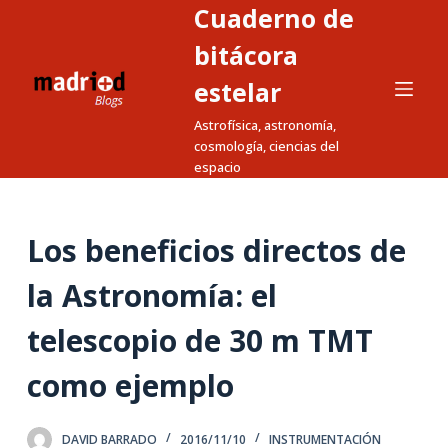
Cuaderno de
S
a
bitácora
l
estelar
t
Astrofísica, astronomía,
a
cosmología, ciencias del
r
espacio
a
l
c
Los beneficios directos de
o
n
la Astronomía: el
t
telescopio de 30 m TMT
e
n
como ejemplo
i
d
o
DAVID BARRADO
2016/11/10
INSTRUMENTACIÓN