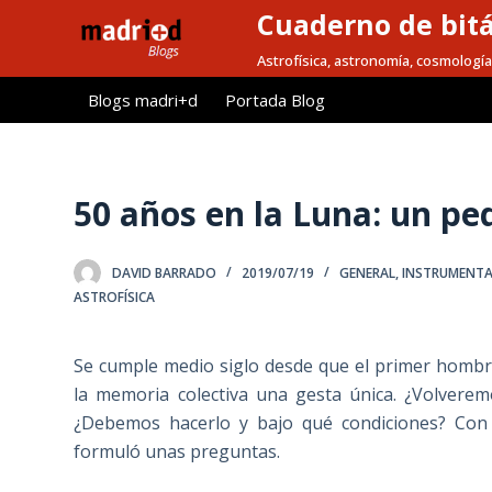
Cuaderno de bitá
S
a
Astrofísica, astronomía, cosmología
l
Blogs madri+d
Portada Blog
t
a
r
a
50 años en la Luna: un p
l
c
DAVID BARRADO
2019/07/19
GENERAL
,
INSTRUMENTA
o
ASTROFÍSICA
n
t
Se cumple medio siglo desde que el primer hombre 
e
la memoria colectiva una gesta única. ¿Volverem
n
¿Debemos hacerlo y bajo qué condiciones? Con 
i
formuló unas preguntas.
d
o