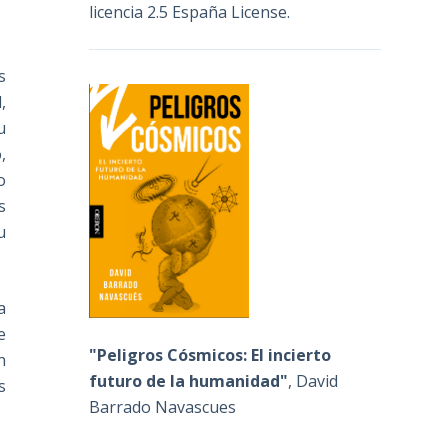
licencia 2.5 España License
.
s
,
u
,
o
s
u
a
e
"Peligros Cósmicos: El incierto
n
futuro de la humanidad"
, David
s
Barrado Navascues