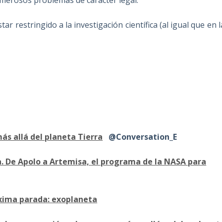
ar restringido a la investigación científica (al igual que en l
s allá del planeta Tierra
@Conversation_E
na. De Apolo a Artemisa, el programa de la NASA para
xima parada: exoplaneta