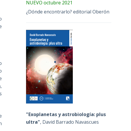
NUEVO octubre 2021
¿Dónde encontrarlo? editorial Oberón
o
e
o
o
e
,
s
"Exoplanetas y astrobiología: plus
e
ultra"
, David Barrado Navascues
n