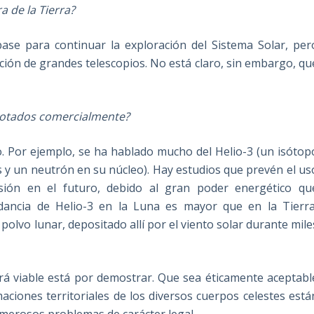
a de la Tierra?
base para continuar la exploración del Sistema Solar, per
ión de grandes telescopios. No está claro, sin embargo, qu
plotados comercialmente?
o. Por ejemplo, se ha hablado mucho del Helio-3 (un isótop
s y un neutrón en su núcleo). Hay estudios que prevén el us
ión en el futuro, debido al gran poder energético qu
dancia de Helio-3 en la Luna es mayor que en la Tierra
olvo lunar, depositado allí por el viento solar durante mile
erá viable está por demostrar. Que sea éticamente aceptabl
ciones territoriales de los diversos cuerpos celestes está
numerosos problemas de carácter legal.