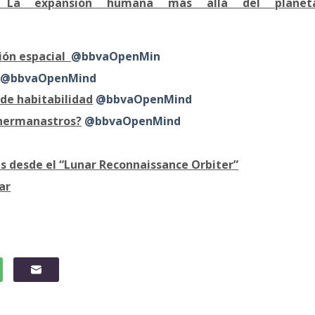
s: La expansión humana más allá del planet
ción espacial
@bbvaOpenMin
@bbvaOpenMind
 de habitabilidad
@bbvaOpenMind
 hermanastros?
@bbvaOpenMind
as desde el “Lunar Reconnaissance Orbiter”
ar