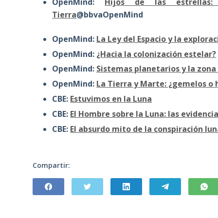
OpenMind:
Hijos de las estrella
Tierra
@bbvaOpenMind
OpenMind:
La Ley del Espacio y la explora
OpenMind:
¿Hacia la colonización estelar?
OpenMind:
Sistemas planetarios y la zona
OpenMind:
La Tierra y Marte: ¿gemelos o
CBE:
Estuvimos en la Luna
CBE:
El Hombre sobre la Luna: las evidenci
CBE:
El absurdo mito de la conspiración lun
Compartir: