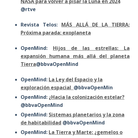
NASA para volver a pisar la Luna en 2024
@rtve
Revista Telos:
MÁS ALLÁ DE LA TIERRA:
Próxima parada: exoplaneta
OpenMind:
Hijos de las estrellas: La
expansión humana más allá del planeta
Tierra
@bbvaOpenMind
OpenMind:
La Ley del Espacio y la
exploración espacial
@bbvaOpenMin
OpenMind:
¿Hacia la colonización estelar?
@bbvaOpenMind
OpenMind:
Sistemas planetarios y la zona
de habitabilidad
@bbvaOpenMind
OpenMind:
La Tierra y Marte: ¿gemelos o