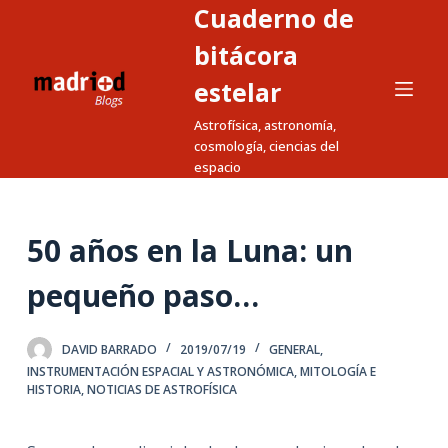
Cuaderno de
S
a
bitácora
l
estelar
t
Astrofísica, astronomía,
a
cosmología, ciencias del
r
espacio
a
l
c
50 años en la Luna: un
o
n
pequeño paso…
t
e
DAVID BARRADO
2019/07/19
GENERAL
,
n
INSTRUMENTACIÓN ESPACIAL Y ASTRONÓMICA
,
MITOLOGÍA E
i
HISTORIA
,
NOTICIAS DE ASTROFÍSICA
d
o