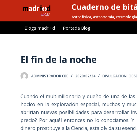
Cuaderno de bitá
S
a
Astrofísica, astronomía, cosmología
l
Blogs madri+d
Portada Blog
t
a
r
a
El fin de la noche
l
c
ADMINISTRADOR CBE
2020/02/24
DIVULGACIÓN
,
OBSE
o
n
t
Cuando el multimillonario y dueño de una de la
e
hocico en la exploración espacial, muchos y muc
n
abrirían nuevas posibilidades para desarrollar in
i
precio? Por aquél entonces no lo conocíamos. Y
d
dinero prostituye a la Ciencia, esta olvida su esenc
o