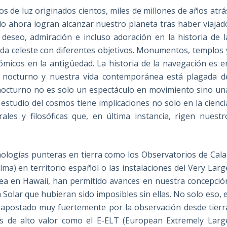
s de luz originados cientos, miles de millones de años atrá
o ahora logran alcanzar nuestro planeta tras haber viajad
deseo, admiración e incluso adoración en la historia de l
da celeste con diferentes objetivos. Monumentos, templos 
micos en la antigüedad. La historia de la navegación es e
elo nocturno y nuestra vida contemporánea está plagada d
 nocturno no es solo un espectáculo en movimiento sino un
 estudio del cosmos tiene implicaciones no solo en la cienci
ales y filosóficas que, en última instancia, rigen nuestr
nologías punteras en tierra como los Observatorios de Cala
ma) en territorio español o las instalaciones del Very Larg
ea en Hawaii, han permitido avances en nuestra concepció
Solar que hubieran sido imposibles sin ellas. No solo eso, e
 apostado muy fuertemente por la observación desde tierr
nes de alto valor como el E-ELT (European Extremely Larg