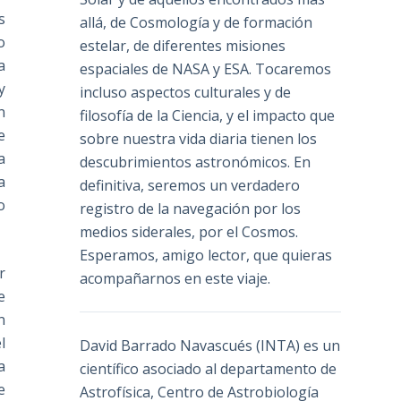
s
allá, de Cosmología y de formación
o
estelar, de diferentes misiones
a
espaciales de NASA y ESA. Tocaremos
y
incluso aspectos culturales y de
n
filosofía de la Ciencia, y el impacto que
e
sobre nuestra vida diaria tienen los
a
descubrimientos astronómicos. En
a
definitiva, seremos un verdadero
o
registro de la navegación por los
medios siderales, por el Cosmos.
Esperamos, amigo lector, que quieras
r
acompañarnos en este viaje.
e
n
l
David Barrado Navascués
(INTA) es un
a
científico asociado al departamento de
e
Astrofísica, Centro de Astrobiología