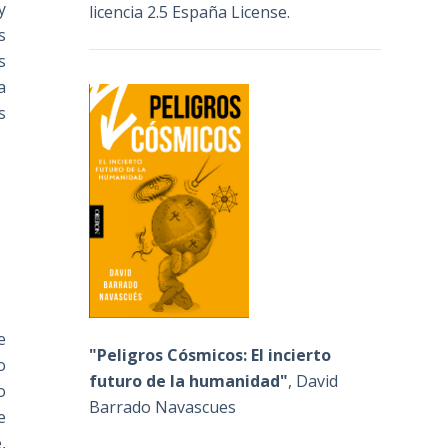
y
licencia 2.5 España License
.
s
s
a
s
e
"Peligros Cósmicos: El incierto
o
futuro de la humanidad"
, David
o
Barrado Navascues
e
,