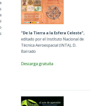
a
s
a
e
o
"De la Tierra a la Esfera Celeste"
,
s
editado por el Instituto Nacional de
Técnica Aeroespacial (INTA), D.
Barrado
Descarga gratuita