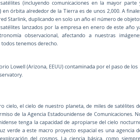
 satélites (incluyendo comunicaciones en la mayor parte 
n órbita alrededor de la Tierra es de unos 2,000. A finale
red Starlink, duplicando en solo un año el número de objeto
 satélites lanzados por la empresa en enero de este año y
tronomía observacional, afectando a nuestras imágene
ue todos tenemos derecho.
rio Lowell (Arizona, EEUU) contaminada por el paso de los
bservatory.
 cielo, el cielo de nuestro planeta, de miles de satélites d
permiso de la Agencia Estadounidense de Comunicaciones. N
idense tenga la capacidad de apropiarse del cielo nocturn
luz verde a este macro proyecto espacial es una agencia d
xploración del cosmos. La ciencia básica, como siempre