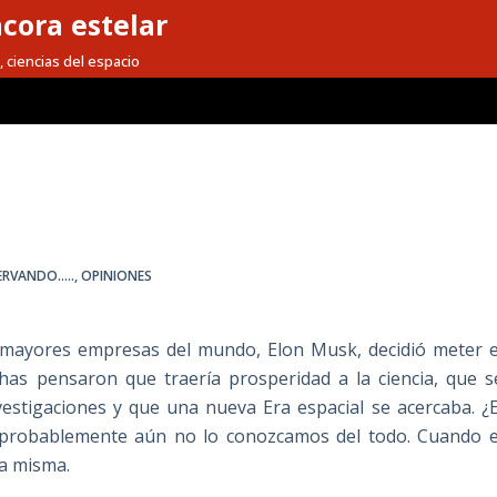
cora estelar
, ciencias del espacio
RVANDO.....
,
OPINIONES
s mayores empresas del mundo, Elon Musk, decidió meter e
has pensaron que traería prosperidad a la ciencia, que s
vestigaciones y que una nueva Era espacial se acercaba. ¿E
 probablemente aún no lo conozcamos del todo. Cuando e
ia misma.