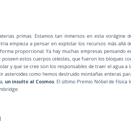
materias primas. Estamos tan inmersos en esta vorágine d
ustria empieza a pensar en explotar los recursos más allá d
 forma proporcional. Ya hay muchas empresas pensando e
ue poseen estos cuerpos celestes, que fueron los bloques co
olar y que se cree son los responsables de traer el agua a l
struir asteroides como hemos destruido montañas enteras par
ia,
un insulto al Cosmos
. El último Premio Nóbel de Física l
ambridge:
]