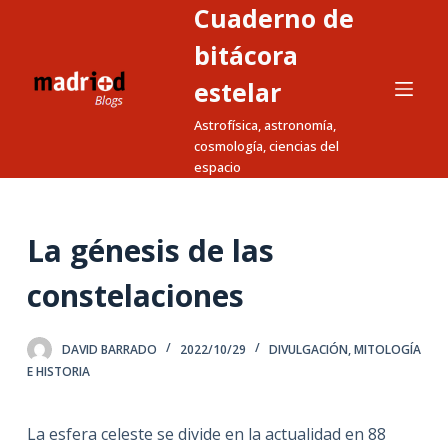
Cuaderno de
S
a
bitácora
l
estelar
t
Astrofísica, astronomía,
a
cosmología, ciencias del
r
espacio
a
l
c
La génesis de las
o
n
constelaciones
t
e
DAVID BARRADO
2022/10/29
DIVULGACIÓN
,
MITOLOGÍA
n
E HISTORIA
i
d
La esfera celeste se divide en la actualidad en 88
o