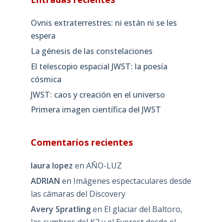
Ovnis extraterrestres: ni están ni se les
espera
La génesis de las constelaciones
El telescopio espacial JWST: la poesía
cósmica
JWST: caos y creación en el universo
Primera imagen científica del JWST
Comentarios recientes
laura lopez
en
AÑO-LUZ
ADRIAN
en
Imágenes espectaculares desde
las cámaras del Discovery
Avery Spratling
en
El glaciar del Baltoro,
las cumbres del K2 y el Everest desde el