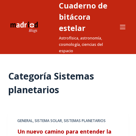
Cuaderno de
S
a
bitácora
l
estelar
t
Astrofísica, astronomía,
a
cosmología, ciencias del
r
espacio
a
l
c
Categoría
Sistemas
o
n
planetarios
t
e
n
i
GENERAL
,
SISTEMA SOLAR
,
SISTEMAS PLANETARIOS
d
Un nuevo camino para entender la
o