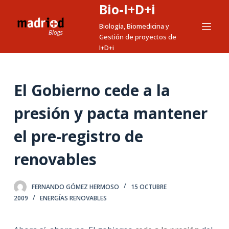
Bio-I+D+i
S
a
Biología, Biomedicina y
Gestión de proyectos de
l
I+D+i
t
a
r
El Gobierno cede a la
a
l
presión y pacta mantener
c
el pre-registro de
o
n
renovables
t
e
n
FERNANDO GÓMEZ HERMOSO
15 OCTUBRE
i
2009
ENERGÍAS RENOVABLES
d
o