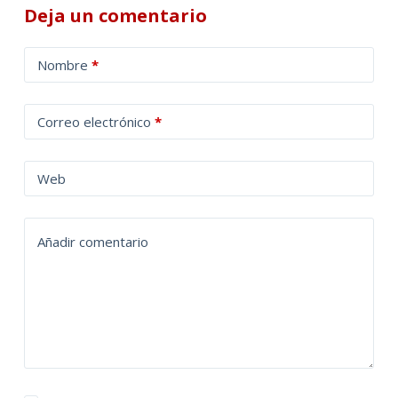
Deja un comentario
A
Nombre
*
l
t
Correo electrónico
*
e
r
n
Web
a
t
Añadir comentario
i
v
e
: