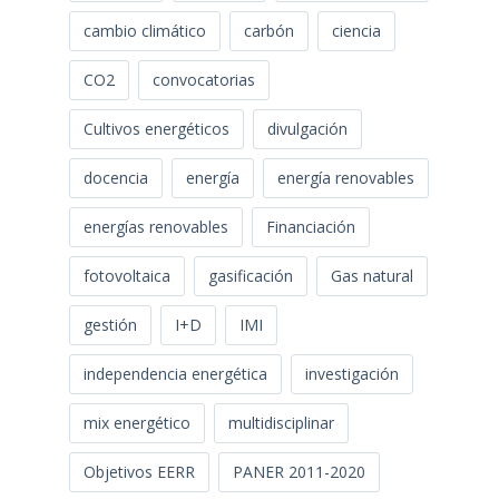
cambio climático
carbón
ciencia
CO2
convocatorias
Cultivos energéticos
divulgación
docencia
energía
energía renovables
energías renovables
Financiación
fotovoltaica
gasificación
Gas natural
gestión
I+D
IMI
independencia energética
investigación
mix energético
multidisciplinar
Objetivos EERR
PANER 2011-2020