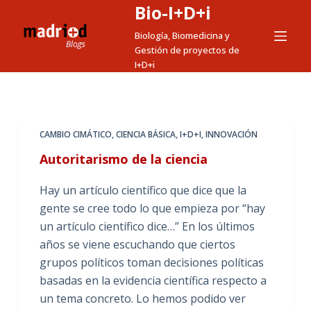
Bio-I+D+i
S
a
Biología, Biomedicina y
Gestión de proyectos de
l
I+D+i
t
a
r
a
CAMBIO CIMÁTICO
,
CIENCIA BÁSICA
,
I+D+I
,
INNOVACIÓN
l
Autoritarismo de la ciencia
c
o
Hay un artículo científico que dice que la
n
gente se cree todo lo que empieza por “hay
t
un artículo científico dice…” En los últimos
e
años se viene escuchando que ciertos
n
grupos políticos toman decisiones políticas
i
basadas en la evidencia científica respecto a
d
un tema concreto. Lo hemos podido ver
o