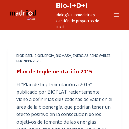
Bio-I+D+i
S
a
Biología, Biomedicina y
Gestión de proyectos de
l
I+D+i
t
a
r
a
BIODIESEL
,
BIOENERGÍA
,
BIOMASA
,
ENERGÍAS RENOVABLES
,
l
PER 2011-2020
c
Plan de Implementación 2015
o
n
El “Plan de Implementación a 2015”
t
publicado por BIOPLAT recientemente,
e
viene a definir las diez cadenas de valor en el
n
área de la bioenergía, que podrían tener un
i
efecto positivo en la consecución de los
d
objetivos de fomento de las energías
o