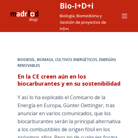
Bio-I+D+i
S
a
Biología, Biomedicina y
Gestión de proyectos de
l
I+D+i
t
a
r
a
BIODIESEL
,
BIOMASA
,
CULTIVOS ENERGÉTICOS
,
ENERGÍAS
l
RENOVABLES
c
En la CE creen aún en los
o
biocarburantes y en su sostenibilidad
n
t
Y así lo ha explicado el Comisario de la
e
Energía en Europa, Günter Oettinger, tras
n
anunciar en varios comunicados, que los
i
biocarburantes serán la principal alternativa
d
a los combustibles de origen fósil en los
o
próximos años. Pero no de cualquier forma.