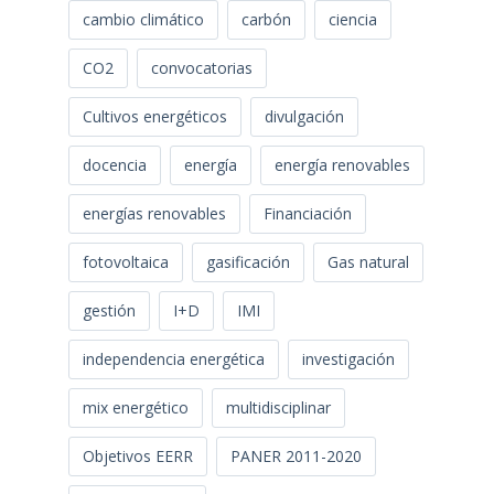
cambio climático
carbón
ciencia
CO2
convocatorias
Cultivos energéticos
divulgación
docencia
energía
energía renovables
energías renovables
Financiación
fotovoltaica
gasificación
Gas natural
gestión
I+D
IMI
independencia energética
investigación
mix energético
multidisciplinar
Objetivos EERR
PANER 2011-2020