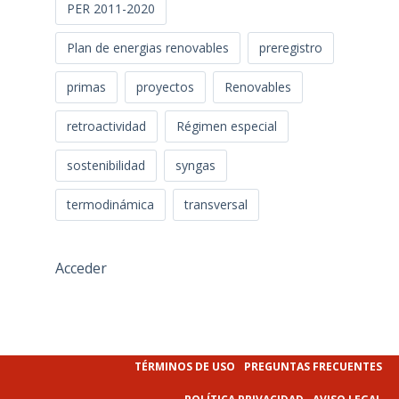
PER 2011-2020
Plan de energias renovables
preregistro
primas
proyectos
Renovables
retroactividad
Régimen especial
sostenibilidad
syngas
termodinámica
transversal
Acceder
TÉRMINOS DE USO
PREGUNTAS FRECUENTES