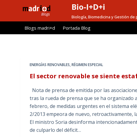
Bio-I+D+i
S
a
Biología, Biomedicina y Gestión de 
l
Blogs madri+d
Portada Blog
t
a
r
a
l
ENERGÍAS RENOVABLES
,
RÉGIMEN ESPECIAL
c
El sector renovable se siente esta
o
n
Nota de prensa de emitida por las asociac
t
tras la rueda de prensa que se ha organizado a 
e
febrero, de medidas urgentes en el sistema eléct
n
2/2013 empeora de nuevo, retroactivamente, las 
i
El ministro Soria desinforma intencionadament
d
de culparlo del déficit…
o