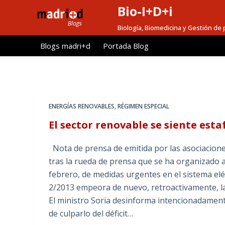
Bio-I+D+i
S
a
Biología, Biomedicina y Gestión de 
l
Blogs madri+d
Portada Blog
t
a
r
a
l
ENERGÍAS RENOVABLES
,
RÉGIMEN ESPECIAL
c
El sector renovable se siente esta
o
n
Nota de prensa de emitida por las asociac
t
tras la rueda de prensa que se ha organizado a 
e
febrero, de medidas urgentes en el sistema eléct
n
2/2013 empeora de nuevo, retroactivamente, las 
i
El ministro Soria desinforma intencionadament
d
de culparlo del déficit…
o