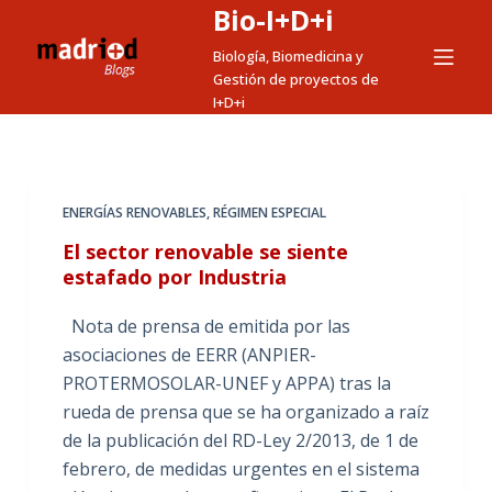
Bio-I+D+i
S
a
Biología, Biomedicina y
Gestión de proyectos de
l
I+D+i
t
a
r
a
ENERGÍAS RENOVABLES
,
RÉGIMEN ESPECIAL
l
El sector renovable se siente
c
estafado por Industria
o
n
Nota de prensa de emitida por las
t
asociaciones de EERR (ANPIER-
e
PROTERMOSOLAR-UNEF y APPA) tras la
n
rueda de prensa que se ha organizado a raíz
i
de la publicación del RD-Ley 2/2013, de 1 de
d
febrero, de medidas urgentes en el sistema
o