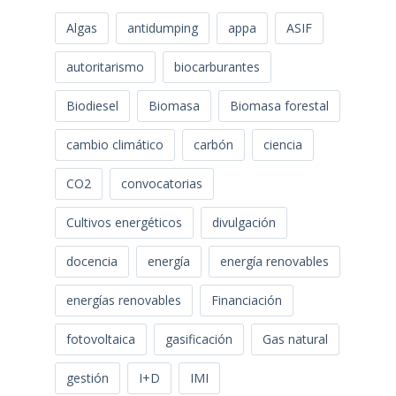
Algas
antidumping
appa
ASIF
autoritarismo
biocarburantes
Biodiesel
Biomasa
Biomasa forestal
cambio climático
carbón
ciencia
CO2
convocatorias
Cultivos energéticos
divulgación
docencia
energía
energía renovables
energías renovables
Financiación
fotovoltaica
gasificación
Gas natural
gestión
I+D
IMI