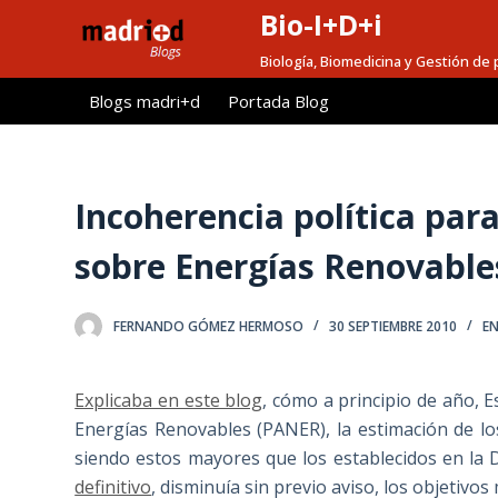
Bio-I+D+i
S
a
Biología, Biomedicina y Gestión de 
l
Blogs madri+d
Portada Blog
t
a
r
a
Incoherencia política para
l
sobre Energías Renovable
c
o
n
FERNANDO GÓMEZ HERMOSO
30 SEPTIEMBRE 2010
EN
t
e
Explicaba en este blog
, cómo a principio de año, 
n
Energías Renovables (PANER), la estimación de l
i
siendo estos mayores que los establecidos en la 
d
definitivo
, disminuía sin previo aviso, los objetivo
o