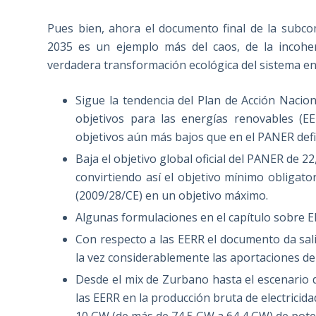
Pues bien, ahora el documento final de la subco
2035 es un ejemplo más del caos, de la incohere
verdadera transformación ecológica del sistema en
Sigue la tendencia del Plan de Acción Nacio
objetivos para las energías renovables (E
objetivos aún más bajos que en el PANER defin
Baja el objetivo global oficial del PANER de 
convirtiendo así el objetivo mínimo obligat
(2009/28/CE) en un objetivo máximo.
Algunas formulaciones en el capítulo sobre EE
Con respecto a las EERR el documento da salid
la vez considerablemente las aportaciones de 
Desde el mix de Zurbano hasta el escenario 
las EERR en la producción bruta de electricid
10 GW (de más de 74,5 GW a 64,4 GW) de potenc