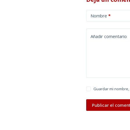
A
Nombre
*
l
t
e
Añadir comentario
r
n
a
t
i
v
e
Guardar mi nombre, 
:
Publicar el comen