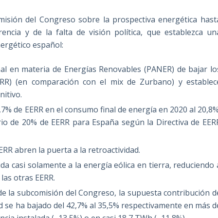
misión del Congreso sobre la prospectiva energética hast
ncia y de la falta de visión política, que establezca un
ergético español:
nal en materia de Energías Renovables (PANER) de bajar lo
ERR) (en comparación con el mix de Zurbano) y establec
itivo.
22,7% de EERR en el consumo final de energía en 2020 al 20,8%
orio de 20% de EERR para España según la Directiva de EER
RR abren la puerta a la retroactividad.
a casi solamente a la energía eólica en tierra, reduciendo 
las otras EERR.
de la subcomisión del Congreso, la supuesta contribución d
ad se ha bajado del 42,7% al 35,5% respectivamente en más d
ia instalada (‐ 13,5%) o en casi 18,7 TWh (‐ 11,8%).