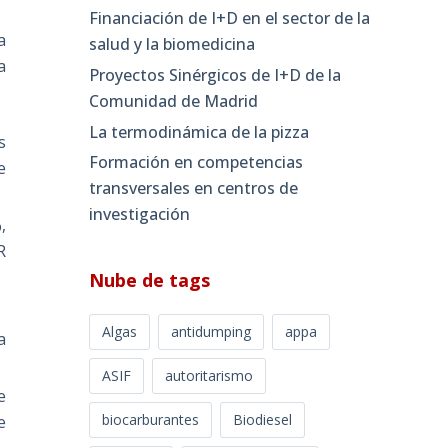
Financiación de I+D en el sector de la
a
salud y la biomedicina
a
Proyectos Sinérgicos de I+D de la
Comunidad de Madrid
La termodinámica de la pizza
s
Formación en competencias
e
transversales en centros de
investigación
,
R
Nube de tags
Algas
antidumping
appa
a
ASIF
autoritarismo
e
biocarburantes
Biodiesel
e