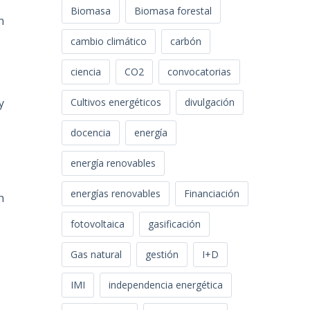
Biomasa
Biomasa forestal
n
cambio climático
carbón
ciencia
CO2
convocatorias
y
Cultivos energéticos
divulgación
docencia
energía
energía renovables
energías renovables
Financiación
n
fotovoltaica
gasificación
Gas natural
gestión
I+D
IMI
independencia energética