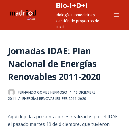
Bio-I+D+i
S
a
Biología, Biomedicina y
Gestión de proyectos de
l
I+D+i
t
a
r
Jornadas IDAE: Plan
a
l
Nacional de Energías
c
Renovables 2011-2020
o
n
t
FERNANDO GÓMEZ HERMOSO
19 DICIEMBRE
e
2011
ENERGÍAS RENOVABLES
,
PER 2011-2020
n
i
Aquí dejo las presentaciones realizadas por el IDAE
d
el pasado martes 19 de diciembre, que tuvieron
o