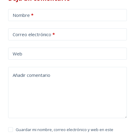
A
Nombre
*
l
t
Correo electrónico
*
e
r
n
Web
a
t
Añadir comentario
i
v
e
:
Guardar mi nombre, correo electrónico y web en este