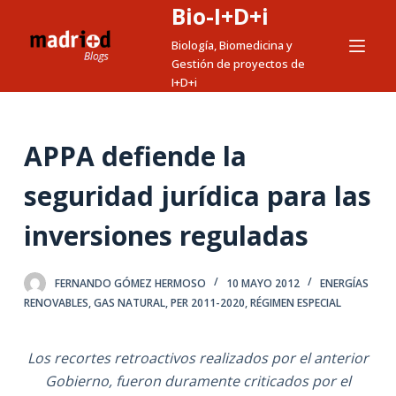
Bio-I+D+i
S
a
Biología, Biomedicina y
Gestión de proyectos de
l
I+D+i
t
a
r
APPA defiende la
a
l
seguridad jurídica para las
c
inversiones reguladas
o
n
t
FERNANDO GÓMEZ HERMOSO
10 MAYO 2012
ENERGÍAS
e
RENOVABLES
,
GAS NATURAL
,
PER 2011-2020
,
RÉGIMEN ESPECIAL
n
i
Los recortes retroactivos realizados por el anterior
d
Gobierno, fueron duramente criticados por el
o