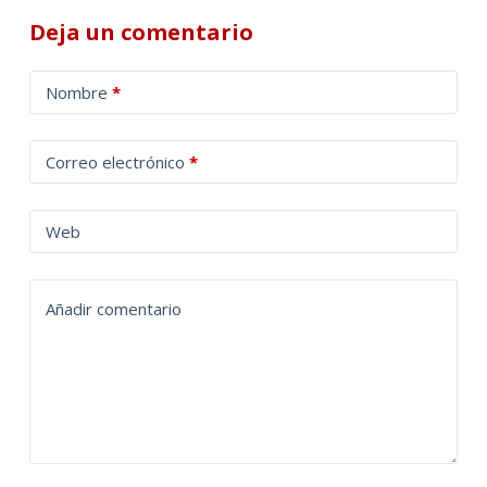
Deja un comentario
A
Nombre
*
l
t
Correo electrónico
*
e
r
n
Web
a
t
Añadir comentario
i
v
e
: