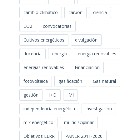
cambio climático
carbón
ciencia
CO2
convocatorias
Cultivos energéticos
divulgación
docencia
energía
energía renovables
energías renovables
Financiación
fotovoltaica
gasificación
Gas natural
gestión
I+D
IMI
independencia energética
investigación
mix energético
multidisciplinar
Objetivos EERR
PANER 2011-2020