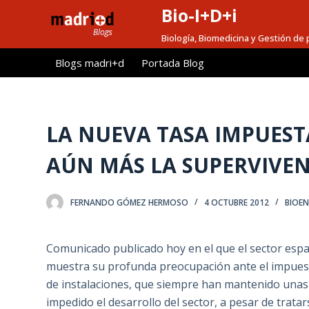
Bio-I+D+i
S
a
Biología, Biomedicina y Gestión de 
l
Blogs madri+d
Portada Blog
t
a
r
a
LA NUEVA TASA IMPUEST
l
AÚN MÁS LA SUPERVIVEN
c
o
n
FERNANDO GÓMEZ HERMOSO
4 OCTUBRE 2012
BIOEN
t
e
Comunicado publicado hoy en el que el sector es
n
muestra su profunda preocupación ante el impuesto
i
de instalaciones, que siempre han mantenido unas
d
impedido el desarrollo del sector, a pesar de trat
o