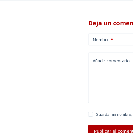
Deja un comen
A
Nombre
*
l
t
e
Añadir comentario
r
n
a
t
i
v
e
Guardar mi nombre, 
:
Publicar el comen