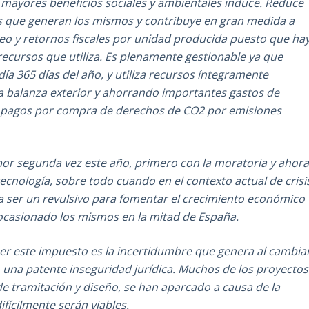
 mayores beneficios sociales y ambientales induce. Reduce
s que generan los mismos y contribuye en gran medida a
eo y retornos fiscales por unidad producida puesto que ha
recursos que utiliza. Es plenamente gestionable ya que
día 365 días del año, y utiliza recursos íntegramente
ra balanza exterior y ahorrando importantes gastos de
ar pagos por compra de derechos de CO2 por emisiones
 por segunda vez este año, primero con la moratoria y ahor
ecnología, sobre todo cuando en el contexto actual de crisi
ía ser un revulsivo para fomentar el crecimiento económico
ocasionado los mismos en la mitad de España.
er este impuesto es la incertidumbre que genera al cambia
o una patente inseguridad jurídica. Muchos de los proyectos
de tramitación y diseño, se han aparcado a causa de la
ifícilmente serán viables.