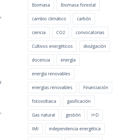
Biomasa
Biomasa forestal
y
cambio climático
carbón
ciencia
CO2
convocatorias
Cultivos energéticos
divulgación
docencia
energía
a
energía renovables
s
energías renovables
Financiación
fotovoltaica
gasificación
r
Gas natural
gestión
I+D
IMI
independencia energética