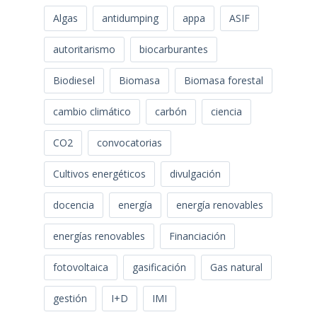
Algas
antidumping
appa
ASIF
autoritarismo
biocarburantes
Biodiesel
Biomasa
Biomasa forestal
cambio climático
carbón
ciencia
CO2
convocatorias
Cultivos energéticos
divulgación
docencia
energía
energía renovables
energías renovables
Financiación
fotovoltaica
gasificación
Gas natural
gestión
I+D
IMI