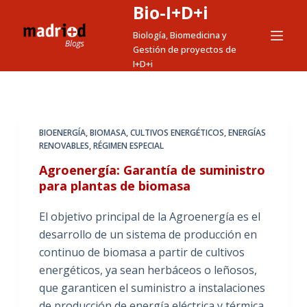
Bio-I+D+i
S
a
Biología, Biomedicina y
Gestión de proyectos de
l
I+D+i
t
a
r
a
BIOENERGÍA
,
BIOMASA
,
CULTIVOS ENERGÉTICOS
,
ENERGÍAS
l
RENOVABLES
,
RÉGIMEN ESPECIAL
c
Agroenergía: Garantía de suministro
o
para plantas de biomasa
n
t
El objetivo principal de la Agroenergía es el
e
desarrollo de un sistema de producción en
n
continuo de biomasa a partir de cultivos
i
energéticos, ya sean herbáceos o leñosos,
d
que garanticen el suministro a instalaciones
o
de producción de energía eléctrica y térmica,