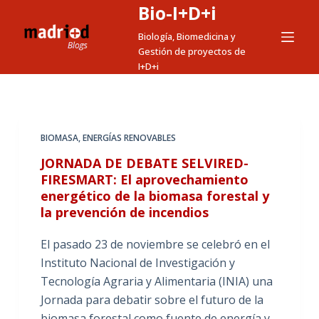
Bio-I+D+i
S
a
Biología, Biomedicina y
Gestión de proyectos de
l
I+D+i
t
a
r
a
BIOMASA
,
ENERGÍAS RENOVABLES
l
JORNADA DE DEBATE SELVIRED-
c
FIRESMART: El aprovechamiento
o
energético de la biomasa forestal y
n
la prevención de incendios
t
e
El pasado 23 de noviembre se celebró en el
n
Instituto Nacional de Investigación y
i
Tecnología Agraria y Alimentaria (INIA) una
d
Jornada para debatir sobre el futuro de la
o
biomasa forestal como fuente de energía y