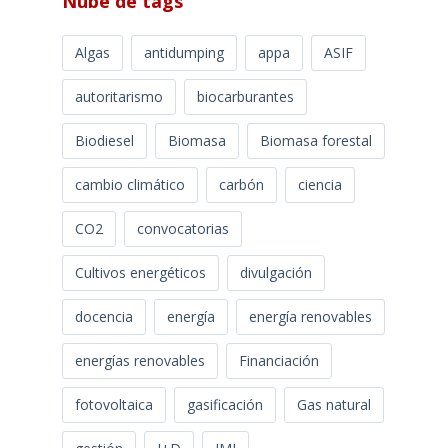
Nube de tags
Algas
antidumping
appa
ASIF
autoritarismo
biocarburantes
Biodiesel
Biomasa
Biomasa forestal
cambio climático
carbón
ciencia
CO2
convocatorias
Cultivos energéticos
divulgación
docencia
energía
energía renovables
energías renovables
Financiación
fotovoltaica
gasificación
Gas natural