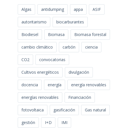
Algas
antidumping
appa
ASIF
autoritarismo
biocarburantes
Biodiesel
Biomasa
Biomasa forestal
cambio climático
carbón
ciencia
CO2
convocatorias
Cultivos energéticos
divulgación
docencia
energía
energía renovables
energías renovables
Financiación
fotovoltaica
gasificación
Gas natural
gestión
I+D
IMI