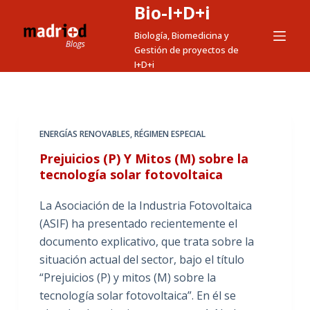
Bio-I+D+i
S
a
Biología, Biomedicina y
Gestión de proyectos de
l
I+D+i
t
a
r
a
ENERGÍAS RENOVABLES
,
RÉGIMEN ESPECIAL
l
Prejuicios (P) Y Mitos (M) sobre la
c
tecnología solar fotovoltaica
o
n
La Asociación de la Industria Fotovoltaica
t
(ASIF) ha presentado recientemente el
e
documento explicativo, que trata sobre la
n
situación actual del sector, bajo el título
i
“Prejuicios (P) y mitos (M) sobre la
d
tecnología solar fotovoltaica”. En él se
o