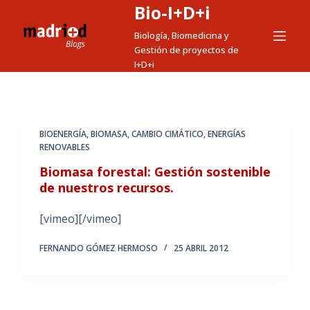
Bio-I+D+i
S
a
Biología, Biomedicina y
Gestión de proyectos de
l
I+D+i
t
a
r
a
BIOENERGÍA
,
BIOMASA
,
CAMBIO CIMÁTICO
,
ENERGÍAS
l
RENOVABLES
c
Biomasa forestal: Gestión sostenible
o
de nuestros recursos.
n
t
[vimeo][/vimeo]
e
FERNANDO GÓMEZ HERMOSO
25 ABRIL 2012
n
i
d
o