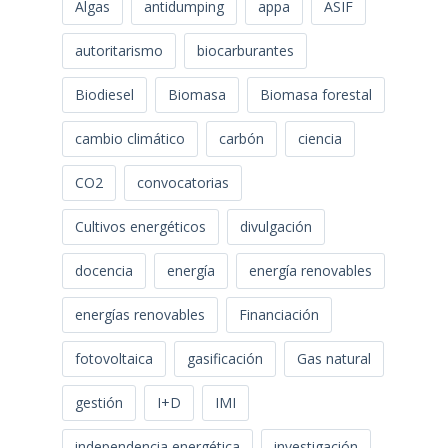
Algas
antidumping
appa
ASIF
autoritarismo
biocarburantes
Biodiesel
Biomasa
Biomasa forestal
cambio climático
carbón
ciencia
CO2
convocatorias
Cultivos energéticos
divulgación
docencia
energía
energía renovables
energías renovables
Financiación
fotovoltaica
gasificación
Gas natural
gestión
I+D
IMI
independencia energética
investigación