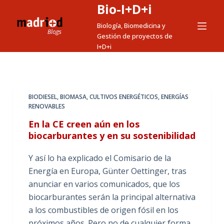
Bio-I+D+i
S
a
Biología, Biomedicina y
Gestión de proyectos de
l
I+D+i
t
a
r
a
BIODIESEL
,
BIOMASA
,
CULTIVOS ENERGÉTICOS
,
ENERGÍAS
l
RENOVABLES
c
En la CE creen aún en los
o
biocarburantes y en su sostenibilidad
n
t
Y así lo ha explicado el Comisario de la
e
Energía en Europa, Günter Oettinger, tras
n
anunciar en varios comunicados, que los
i
biocarburantes serán la principal alternativa
d
a los combustibles de origen fósil en los
o
próximos años. Pero no de cualquier forma.