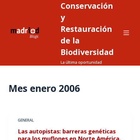
Conservación
S
a
y
l
Restauración
t
de la
a
r
Biodiversidad
a
La última oportunidad
l
c
o
Mes
enero 2006
n
t
e
n
GENERAL
i
d
Las autopistas: barreras genéticas
o
para los muflones en Norte América.