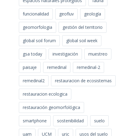
espacios naturales protegidos
fauna
funcionalidad
geofluv
geología
geomorfologia
gestión del territorio
global soil forum
global soil week
gsa today
investigación
muestreo
paisaje
remedinal
remedinal-2
remedinal2
restauracion de ecosistemas
restauracion ecologica
restauración geomorfológica
smartphone
sostenibilidad
suelo
uam
UCM
urjc
usos del suelo