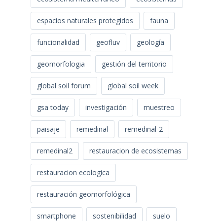
espacios naturales protegidos
fauna
funcionalidad
geofluv
geología
geomorfologia
gestión del territorio
global soil forum
global soil week
gsa today
investigación
muestreo
paisaje
remedinal
remedinal-2
remedinal2
restauracion de ecosistemas
restauracion ecologica
restauración geomorfológica
smartphone
sostenibilidad
suelo