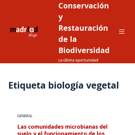
Conservación
S
a
y
l
Restauración
t
de la
a
r
Biodiversidad
a
La última oportunidad
l
c
o
Etiqueta
biología vegetal
n
t
e
n
GENERAL
i
d
Las comunidades microbianas del
o
suelo y el funcionamiento de los