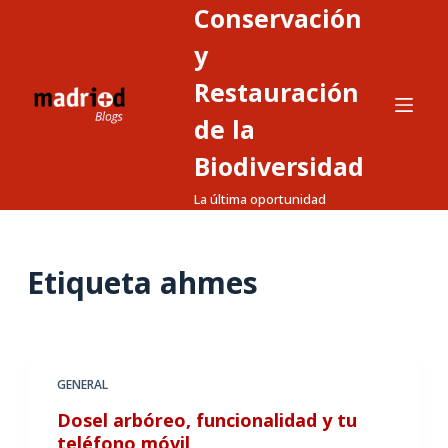
Conservación
S
a
y
l
Restauración
t
de la
a
r
Biodiversidad
a
La última oportunidad
l
c
o
Etiqueta
ahmes
n
t
e
n
GENERAL
i
d
Dosel arbóreo, funcionalidad y tu
o
teléfono móvil