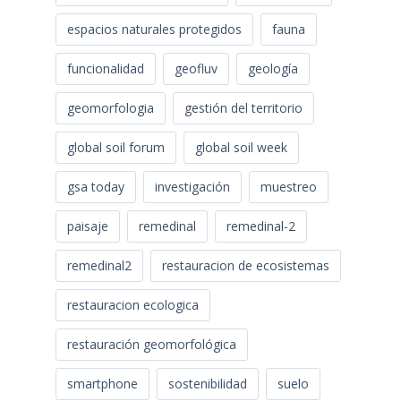
espacios naturales protegidos
fauna
funcionalidad
geofluv
geología
geomorfologia
gestión del territorio
global soil forum
global soil week
gsa today
investigación
muestreo
paisaje
remedinal
remedinal-2
remedinal2
restauracion de ecosistemas
restauracion ecologica
restauración geomorfológica
smartphone
sostenibilidad
suelo