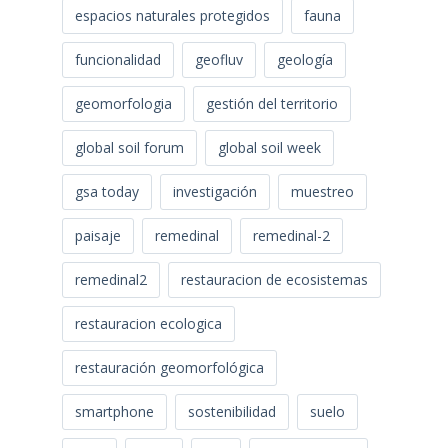
espacios naturales protegidos
fauna
funcionalidad
geofluv
geología
geomorfologia
gestión del territorio
global soil forum
global soil week
gsa today
investigación
muestreo
paisaje
remedinal
remedinal-2
remedinal2
restauracion de ecosistemas
restauracion ecologica
restauración geomorfológica
smartphone
sostenibilidad
suelo