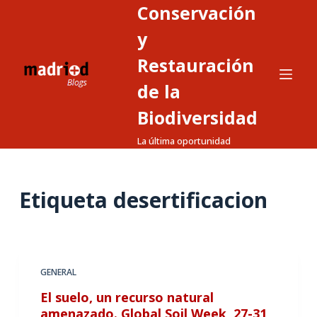
Conservación
S
a
y
l
Restauración
t
de la
a
r
Biodiversidad
a
La última oportunidad
l
c
o
Etiqueta
desertificacion
n
t
e
n
GENERAL
i
d
El suelo, un recurso natural
o
amenazado. Global Soil Week, 27-31