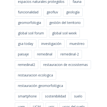
espacios naturales protegidos
fauna
funcionalidad
geofluv
geología
geomorfologia
gestión del territorio
global soil forum
global soil week
gsa today
investigación
muestreo
paisaje
remedinal
remedinal-2
remedinal2
restauracion de ecosistemas
restauracion ecologica
restauración geomorfológica
smartphone
sostenibilidad
suelo
uam
UCM
urjc
usos del suelo