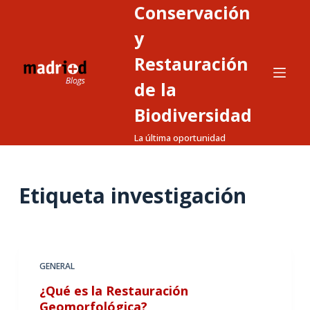
Conservación
S
a
y
l
Restauración
t
de la
a
r
Biodiversidad
a
La última oportunidad
l
c
o
Etiqueta
investigación
n
t
e
n
GENERAL
i
d
¿Qué es la Restauración
o
Geomorfológica?