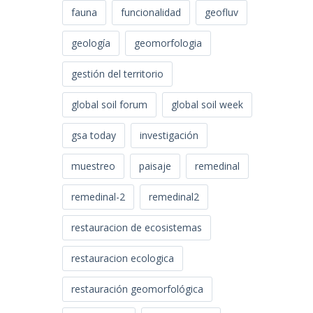
fauna
funcionalidad
geofluv
geología
geomorfologia
gestión del territorio
global soil forum
global soil week
gsa today
investigación
muestreo
paisaje
remedinal
remedinal-2
remedinal2
restauracion de ecosistemas
restauracion ecologica
restauración geomorfológica