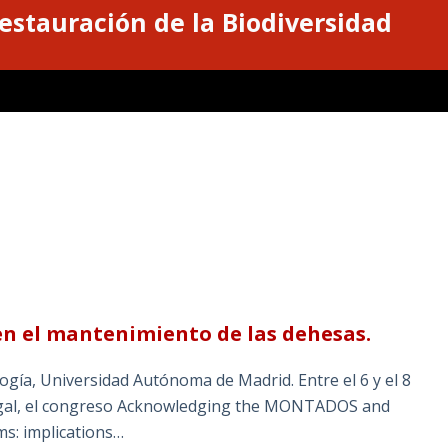
estauración de la Biodiversidad
n el mantenimiento de las dehesas.
gía, Universidad Autónoma de Madrid. Entre el 6 y el 8
tugal, el congreso Acknowledging the MONTADOS and
s: implications…