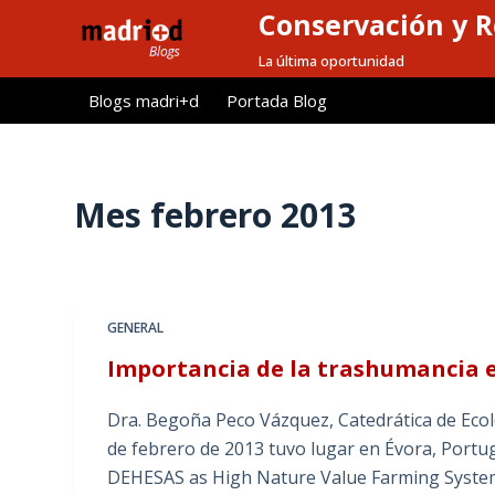
Conservación y R
S
a
La última oportunidad
l
Blogs madri+d
Portada Blog
t
a
r
a
Mes
febrero 2013
l
c
o
n
GENERAL
t
Importancia de la trashumancia e
e
n
Dra. Begoña Peco Vázquez, Catedrática de Ecolo
i
de febrero de 2013 tuvo lugar en Évora, Por
d
DEHESAS as High Nature Value Farming System
o