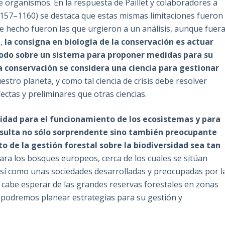
e organismos. En la respuesta de Paillet y colaboradores a
1157–1160) se destaca que estas mismas limitaciones fueron
e hecho fueron las que urgieron a un análisis, aunque fuer
a,
la consigna en biología de la conservación es actuar
 todo sobre un sistema para proponer medidas para su
la conservación se considera una ciencia para gestionar
tro planeta, y como tal ciencia de crisis debe resolver
ctas y preliminares que otras ciencias.
rsidad para el funcionamiento de los ecosistemas y para
sulta no sólo sorprendente sino también preocupante
o de la gestión forestal sobre la biodiversidad sea tan
para los bosques europeos, cerca de los cuales se sitúan
así como unas sociedades desarrolladas y preocupadas por l
é cabe esperar de las grandes reservas forestales en zonas
 podremos planear estrategias para su gestión y