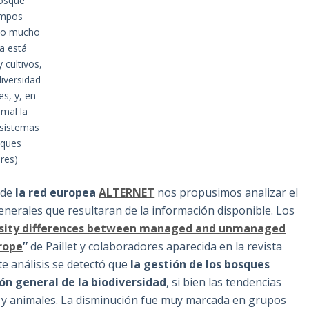
bosque
empos
ndo mucho
a está
 cultivos,
iversidad
s, y, en
mal la
 sistemas
sques
res)
 de
la red europea
ALTERNET
nos propusimos analizar el
enerales que resultaran de la información disponible. Los
rsity differences between managed and unmanaged
urope
”
de Paillet y colaboradores aparecida en la revista
te análisis se detectó que
la gestión de los bosques
ión general de la biodiversidad
, si bien las tendencias
 y animales. La disminución fue muy marcada en grupos