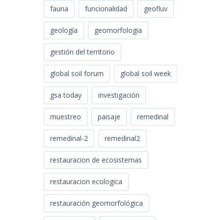
fauna
funcionalidad
geofluv
geología
geomorfologia
gestión del territorio
e
global soil forum
global soil week
o
gsa today
investigación
muestreo
paisaje
remedinal
remedinal-2
remedinal2
restauracion de ecosistemas
restauracion ecologica
restauración geomorfológica