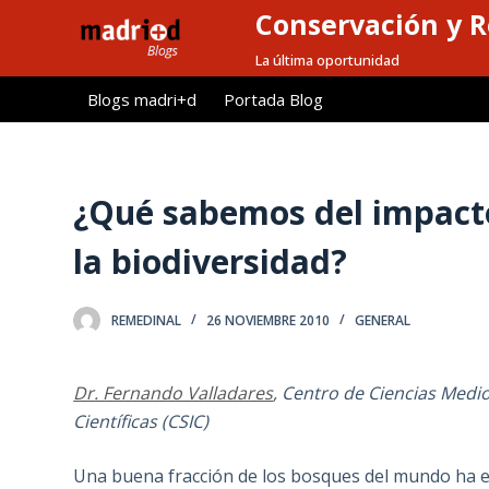
Conservación y R
S
a
La última oportunidad
l
Blogs madri+d
Portada Blog
t
a
r
a
¿Qué sabemos del impacto 
l
la biodiversidad?
c
o
n
REMEDINAL
26 NOVIEMBRE 2010
GENERAL
t
e
Dr. Fernando Valladares
, Centro de Ciencias Medi
n
Científicas (CSIC)
i
d
Una buena fracción de los bosques del mundo ha es
o