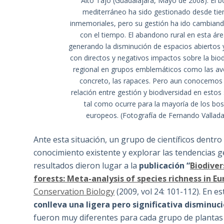
Alto Tajo (Guadalajara, Mayo de 2008). El 
mediterráneo ha sido gestionado desde ti
inmemoriales, pero su gestión ha ido cambia
con el tiempo. El abandono rural en esta áre
generando la disminución de espacios abiertos y
con directos y negativos impactos sobre la biod
regional en grupos emblemáticos como las ave
concreto, las rapaces. Pero aun conocemos 
relación entre gestión y biodiversidad en estos
tal como ocurre para la mayoría de los bo
europeos. (Fotografía de Fernando Vallada
Ante esta situación, un grupo de científicos dentro
conocimiento existente y explorar las tendencias g
resultados dieron lugar a la
publicación “
Biodive
forests: Meta-analysis of species richness in E
Conservation Biology
(2009, vol 24: 101-112). En es
conlleva una ligera pero significativa disminuc
fueron muy diferentes para cada grupo de plantas