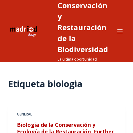
Conservación
S
a
y
l
Restauración
t
de la
a
r
Biodiversidad
a
La última oportunidad
l
c
o
Etiqueta
biologia
n
t
e
n
GENERAL
i
d
Biología de la Conservación y
o
Ecología de la Restauración. Further