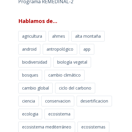
Programa REMEDINAL-2
Hablamos de…
agricultura
ahmes
alta montaña
android
antropológico
app
biodiversidad
biología vegetal
bosques
cambio climático
cambio global
ciclo del carbono
ciencia
conservacion
desertificacion
ecologia
ecosistema
ecosistema mediterráneo
ecosistemas