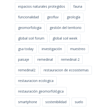
espacios naturales protegidos
fauna
funcionalidad
geofluv
geología
geomorfologia
gestión del territorio
global soil forum
global soil week
gsa today
investigación
muestreo
paisaje
remedinal
remedinal-2
remedinal2
restauracion de ecosistemas
restauracion ecologica
restauración geomorfológica
smartphone
sostenibilidad
suelo