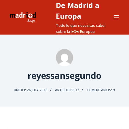
De Madrid a
S
a
Europa
l
Todo lo que necesitas saber
t
sobre la I+D+i Europea
a
r
a
l
c
reyessansegundo
o
n
t
UNIDO: 26 JULY 2018
ARTÍCULOS: 32
COMENTARIOS: 9
e
n
i
d
o