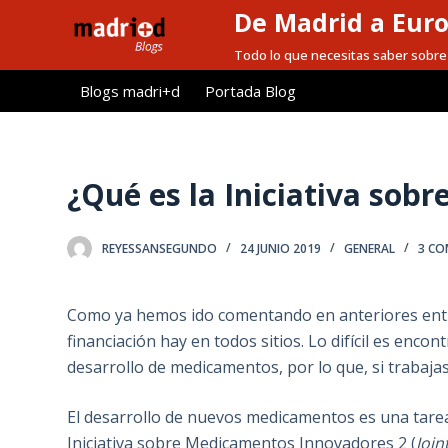
De Madrid a Eur
S
a
Todo lo que necesitas saber sobre 
l
Blogs madri+d
Portada Blog
t
a
r
a
¿Qué es la Iniciativa so
l
c
REYESSANSEGUNDO
24 JUNIO 2019
GENERAL
3 CO
o
n
t
Como ya hemos ido comentando en anteriores entr
e
financiación hay en todos sitios. Lo difícil es enc
n
desarrollo de medicamentos, por lo que, si trabajas
i
d
El desarrollo de nuevos medicamentos es una tarea d
o
Iniciativa sobre Medicamentos Innovadores 2 (
Join