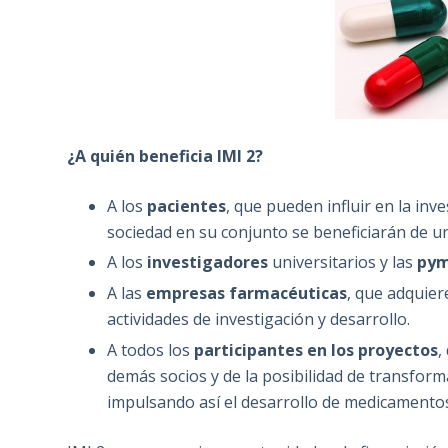
¿A quién beneficia IMI 2?
A los
pacientes
, que pueden influir en la inv
sociedad en su conjunto se beneficiarán de 
A los
investigadores
universitarios y las
py
A las
empresas farmacéuticas
, que adquie
actividades de investigación y desarrollo.
A todos los
participantes en los proyectos
,
demás socios y de la posibilidad de transform
impulsando así el desarrollo de medicamento