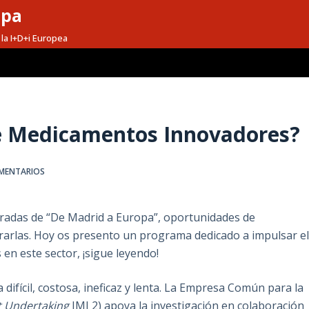
opa
la I+D+i Europea
bre Medicamentos Innovadores?
MENTARIOS
adas de “De Madrid a Europa”, oportunidades de
ontrarlas. Hoy os presento un programa dedicado a impulsar e
 en este sector, ¡sigue leyendo!
ifícil, costosa, ineficaz y lenta. La Empresa Común para la
t Undertaking
IMI 2) apoya la investigación en colaboración