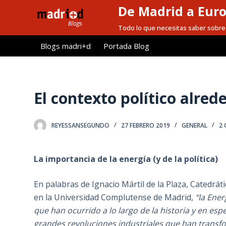
De Madrid a Eur
S
a
Todo lo que necesitas saber sobre 
l
Blogs madri+d
Portada Blog
t
a
r
a
El contexto político alred
l
c
REYESSANSEGUNDO
27 FEBRERO 2019
GENERAL
2
o
n
t
La importancia de la energía (y de la política)
e
n
En palabras de Ignacio Mártil de la Plaza, Catedráti
i
en la Universidad Complutense de Madrid,
“la Ener
d
que han ocurrido a lo largo de la historia y en espe
o
grandes revoluciones industriales que han transf