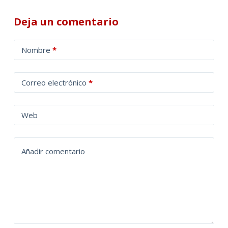
Deja un comentario
A
Nombre
*
l
t
Correo electrónico
*
e
r
n
Web
a
t
Añadir comentario
i
v
e
: