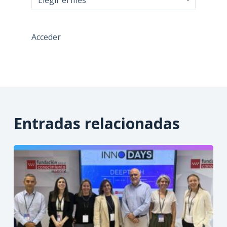
las
entradas
Acceder
Entradas relacionadas