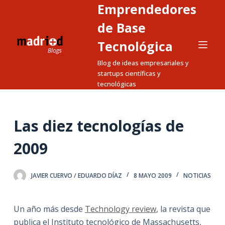
Emprendedores
S
a
de Base
l
Tecnológica
t
Blog de ideas empresariales y
a
startups científicas y
r
tecnológicas
a
l
c
Las diez tecnologías de
o
n
2009
t
e
JAVIER CUERVO / EDUARDO DÍAZ
8 MAYO 2009
NOTICIAS
n
i
d
Un año más desde
Technology review
, la revista que
o
publica el Instituto tecnológico de Massachusetts,