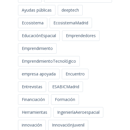
Ayudas públicas
deeptech
Ecosistema
EcosistemaMadrid
EducaciónEspacial
Emprendedores
Emprendimiento
EmprendimientoTecnológico
empresa apoyada
Encuentro
Entrevistas
ESABICMadrid
Financiación
Formación
Herramientas
IngenieríaAeroespacial
innovación
InnovaciónJuvenil