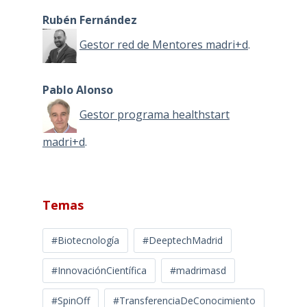
Rubén Fernández
Gestor red de Mentores madri+d
.
Pablo Alonso
Gestor programa healthstart
madri+d
.
Temas
#Biotecnología
#DeeptechMadrid
#InnovaciónCientífica
#madrimasd
#SpinOff
#TransferenciaDeConocimiento