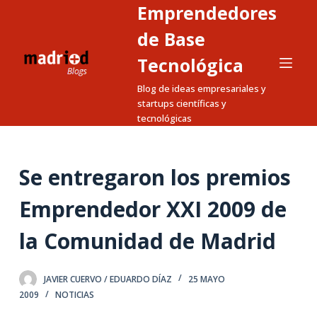
Emprendedores
S
a
de Base
l
Tecnológica
t
Blog de ideas empresariales y
a
startups científicas y
r
tecnológicas
a
l
c
Se entregaron los premios
o
n
Emprendedor XXI 2009 de
t
la Comunidad de Madrid
e
n
i
JAVIER CUERVO / EDUARDO DÍAZ
25 MAYO
d
2009
NOTICIAS
o