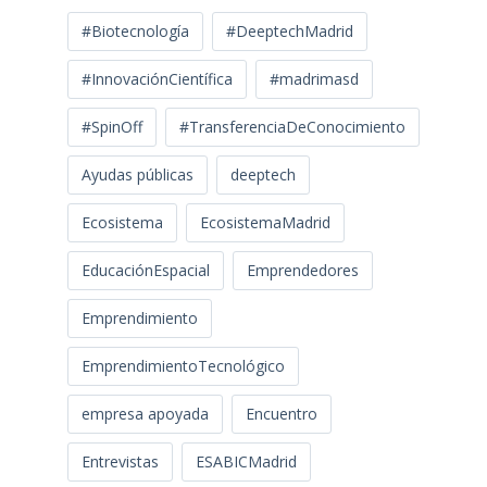
#Biotecnología
#DeeptechMadrid
#InnovaciónCientífica
#madrimasd
#SpinOff
#TransferenciaDeConocimiento
Ayudas públicas
deeptech
Ecosistema
EcosistemaMadrid
EducaciónEspacial
Emprendedores
Emprendimiento
EmprendimientoTecnológico
empresa apoyada
Encuentro
Entrevistas
ESABICMadrid