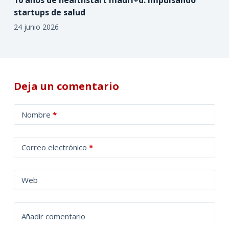
10 años de healthstart madri+d: impulsando
startups de salud
24 junio 2026
Deja un comentario
A
Nombre
*
l
t
Correo electrónico
*
e
r
n
Web
a
t
Añadir comentario
i