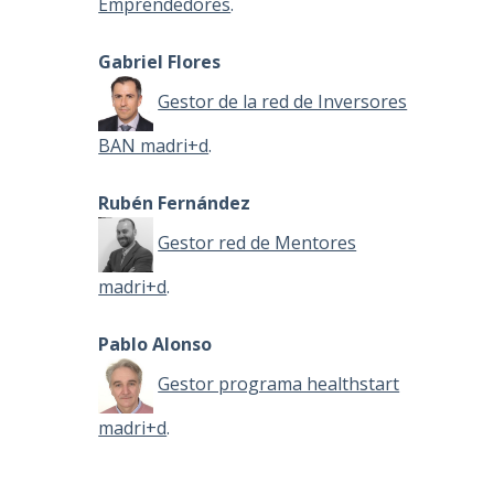
Emprendedores
.
Gabriel Flores
Gestor de la red de Inversores
BAN madri+d
.
Rubén Fernández
Gestor red de Mentores
madri+d
.
Pablo Alonso
Gestor programa healthstart
madri+d
.