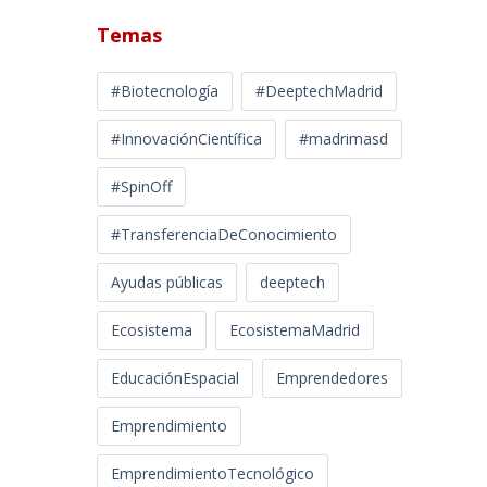
Temas
#Biotecnología
#DeeptechMadrid
#InnovaciónCientífica
#madrimasd
#SpinOff
#TransferenciaDeConocimiento
Ayudas públicas
deeptech
Ecosistema
EcosistemaMadrid
EducaciónEspacial
Emprendedores
Emprendimiento
EmprendimientoTecnológico