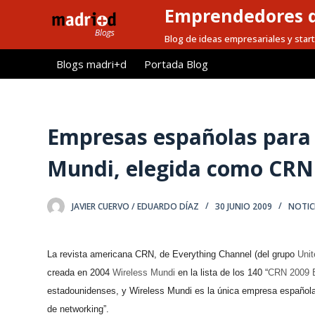
Emprendedores d
S
a
Blog de ideas empresariales y start
l
Blogs madri+d
Portada Blog
t
a
r
a
Empresas españolas para sa
l
Mundi, elegida como CRN
c
o
n
JAVIER CUERVO / EDUARDO DÍAZ
30 JUNIO 2009
NOTIC
t
e
n
La revista americana CRN, de Everything Channel (del grupo
Uni
i
creada en 2004
Wireless Mundi
en la lista de los 140 “
CRN 2009 
d
estadounidenses, y Wireless Mundi es la única empresa española
o
de networking”.