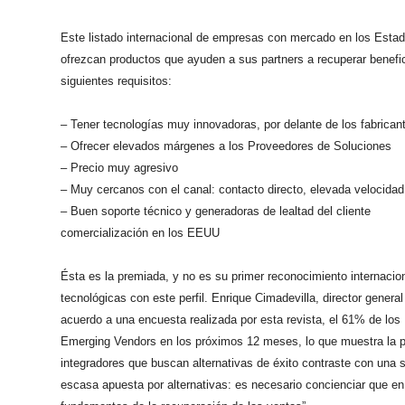
Este listado internacional de empresas con mercado en los Estado
ofrezcan productos que ayuden a sus partners a recuperar beneficio
siguientes requisitos:
– Tener tecnologías muy innovadoras, por delante de los fabricante
– Ofrecer elevados márgenes a los Proveedores de Soluciones
– Precio muy agresivo
– Muy cercanos con el canal: contacto directo, elevada velocida
– Buen soporte técnico y generadoras de lealtad del cliente
comercialización en los EEUU
Ésta es la premiada, y no es su primer reconocimiento internacio
tecnológicas con este perfil. Enrique Cimadevilla, director gener
acuerdo a una encuesta realizada por esta revista, el 61% de l
Emerging Vendors en los próximos 12 meses, lo que muestra la po
integradores que buscan alternativas de éxito contraste con una 
escasa apuesta por alternativas: es necesario concienciar que en