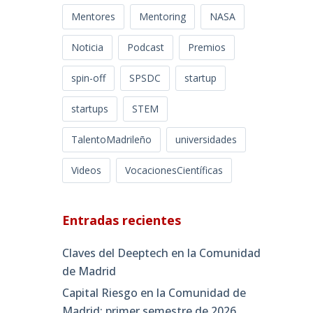
Mentores
Mentoring
NASA
Noticia
Podcast
Premios
spin-off
SPSDC
startup
startups
STEM
TalentoMadrileño
universidades
Videos
VocacionesCientíficas
Entradas recientes
Claves del Deeptech en la Comunidad
de Madrid
Capital Riesgo en la Comunidad de
Madrid: primer semestre de 2026