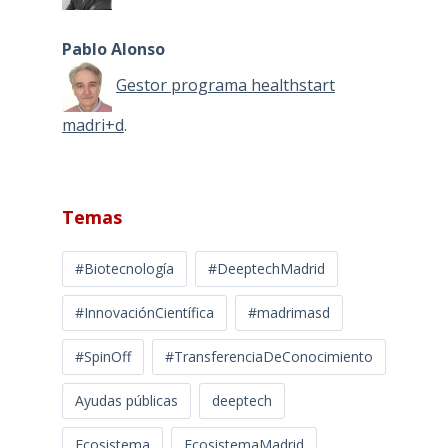
Pablo Alonso
Gestor programa healthstart
madri+d
.
Temas
#Biotecnología
#DeeptechMadrid
#InnovaciónCientífica
#madrimasd
#SpinOff
#TransferenciaDeConocimiento
Ayudas públicas
deeptech
Ecosistema
EcosistemaMadrid