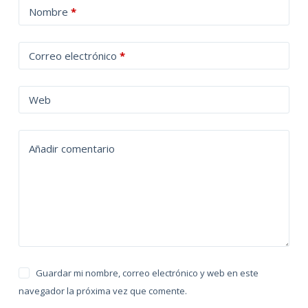
A
Nombre
*
l
t
Correo electrónico
*
e
r
n
Web
a
t
Añadir comentario
i
v
e
:
Guardar mi nombre, correo electrónico y web en este
navegador la próxima vez que comente.