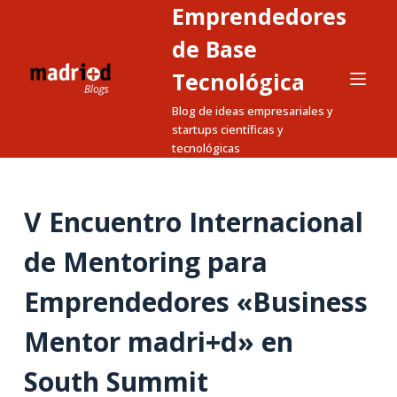
Emprendedores
S
a
de Base
l
Tecnológica
t
Blog de ideas empresariales y
a
startups científicas y
r
tecnológicas
a
l
c
V Encuentro Internacional
o
n
de Mentoring para
t
Emprendedores «Business
e
n
Mentor madri+d» en
i
d
South Summit
o