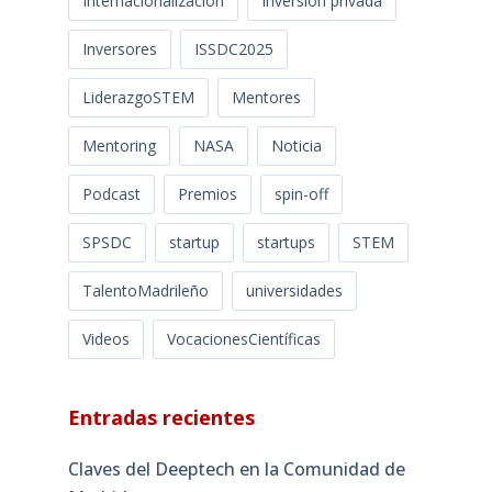
Internacionalización
Inversión privada
Inversores
ISSDC2025
LiderazgoSTEM
Mentores
Mentoring
NASA
Noticia
Podcast
Premios
spin-off
SPSDC
startup
startups
STEM
TalentoMadrileño
universidades
Videos
VocacionesCientíficas
Entradas recientes
Claves del Deeptech en la Comunidad de