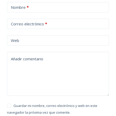
A
Nombre
*
l
t
Correo electrónico
*
e
r
n
Web
a
t
Añadir comentario
i
v
e
:
Guardar mi nombre, correo electrónico y web en este
navegador la próxima vez que comente.