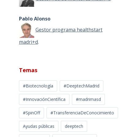
Pablo Alonso
Gestor programa healthstart
madri+d
.
Temas
#Biotecnología
#DeeptechMadrid
#InnovaciónCientífica
#madrimasd
#SpinOff
#TransferenciaDeConocimiento
Ayudas públicas
deeptech