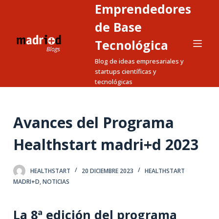
Emprendedores
S
a
de Base
l
Tecnológica
t
Blog de ideas empresariales y
a
startups científicas y
r
tecnológicas
a
l
c
Avances del Programa
o
n
Healthstart madri+d 2023
t
e
HEALTHSTART
20 DICIEMBRE 2023
HEALTHSTART
n
MADRI+D
,
NOTICIAS
i
d
La 8ª edición del programa
o