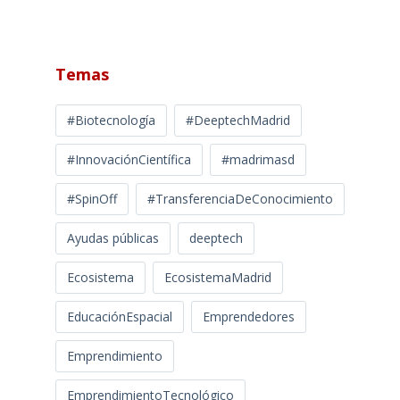
Temas
#Biotecnología
#DeeptechMadrid
#InnovaciónCientífica
#madrimasd
#SpinOff
#TransferenciaDeConocimiento
Ayudas públicas
deeptech
Ecosistema
EcosistemaMadrid
EducaciónEspacial
Emprendedores
Emprendimiento
EmprendimientoTecnológico