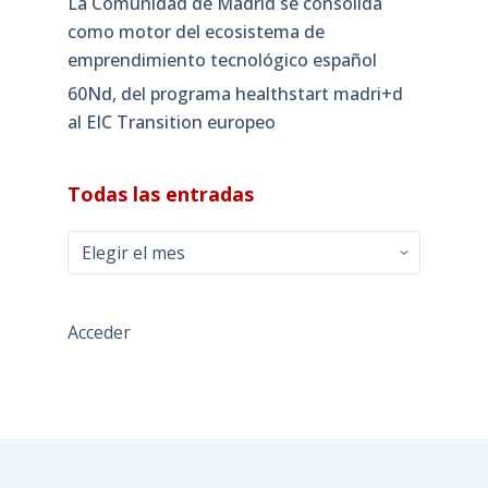
La Comunidad de Madrid se consolida
como motor del ecosistema de
emprendimiento tecnológico español
60Nd, del programa healthstart madri+d
al EIC Transition europeo
Todas las entradas
Todas
las
entradas
Acceder