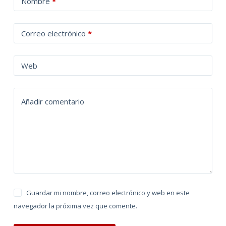
Nombre
*
l
t
Correo electrónico
*
e
r
n
Web
a
t
Añadir comentario
i
v
e
:
Guardar mi nombre, correo electrónico y web en este
navegador la próxima vez que comente.