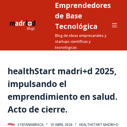
Emprendedores
S
a
de Base
l
Tecnológica
t
Blog de ideas empresariales y
a
startups científicas y
r
tecnológicas
a
l
c
healthStart madri+d 2025,
o
n
impulsando el
t
emprendimiento en salud.
e
n
Acto de cierre.
i
d
o
STEFANIABRACA
10 ABRIL 2026
HEALTHSTART MADRI+D