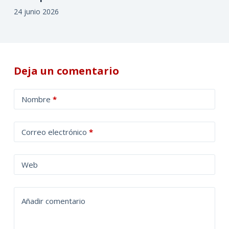
24 junio 2026
Deja un comentario
A
Nombre
*
l
t
Correo electrónico
*
e
r
n
Web
a
t
Añadir comentario
i
v
e