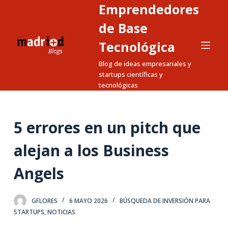
Emprendedores
S
a
de Base
l
Tecnológica
t
Blog de ideas empresariales y
a
startups científicas y
r
tecnológicas
a
l
c
5 errores en un pitch que
o
n
alejan a los Business
t
Angels
e
n
i
GFLORES
6 MAYO 2026
BÚSQUEDA DE INVERSIÓN PARA
d
STARTUPS
,
NOTICIAS
o