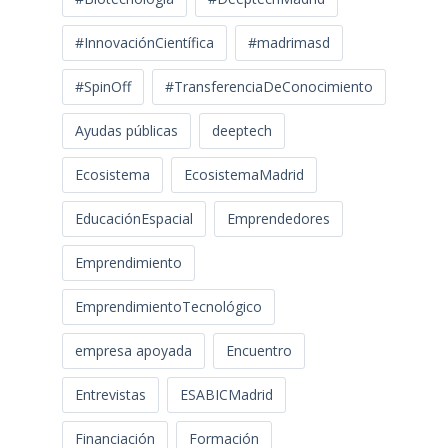
#InnovaciónCientífica
#madrimasd
#SpinOff
#TransferenciaDeConocimiento
Ayudas públicas
deeptech
Ecosistema
EcosistemaMadrid
EducaciónEspacial
Emprendedores
Emprendimiento
EmprendimientoTecnológico
empresa apoyada
Encuentro
Entrevistas
ESABICMadrid
Financiación
Formación