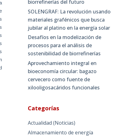
biorrefinerías del futuro
a
SOLENGRAF: La revolución usando
e
materiales grafénicos que busca
s
jubilar al platino en la energía solar
s
s
Desafíos en la modelización de
s
procesos para el análisis de
s
sostenibilidad de biorrefinerías
n
Aprovechamiento integral en
d
bioeconomía circular: bagazo
cervecero como fuente de
xilooligosacáridos funcionales
Categorías
Actualidad (Noticias)
Almacenamiento de energía