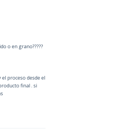
lido o en grano?????
 el proceso desde el
ducto final . si
as