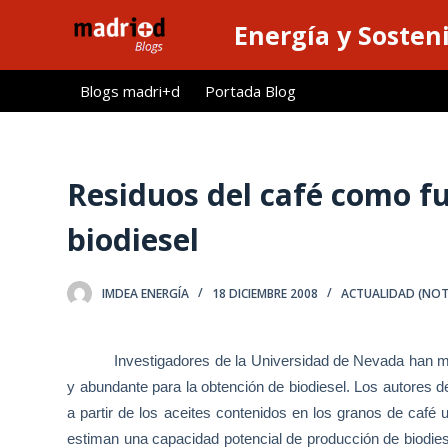
S
Energía y Sosten
a
l
Blogs madri+d
Portada Blog
t
a
r
a
Residuos del café como fu
l
biodiesel
c
o
n
IMDEA ENERGÍA
18 DICIEMBRE 2008
ACTUALIDAD (NOTI
t
e
n
Investigadores de
la Universidad
de Nevada han mo
i
y abundante para la obtención de biodiesel. Los autores d
d
a partir de los aceites contenidos en los granos de café u
o
estiman una capacidad potencial de producción de biodiese