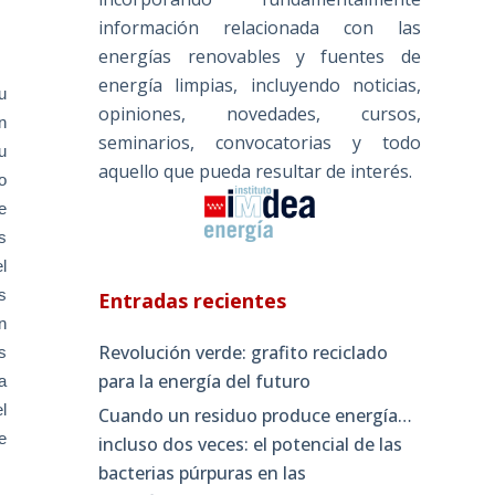
información relacionada con las
energías renovables y fuentes de
energía limpias, incluyendo noticias,
u
opiniones, novedades, cursos,
n
seminarios, convocatorias y todo
u
aquello que pueda resultar de interés.
o
e
s
l
s
Entradas recientes
n
Revolución verde: grafito reciclado
s
para la energía del futuro
a
l
Cuando un residuo produce energía…
e
incluso dos veces: el potencial de las
bacterias púrpuras en las